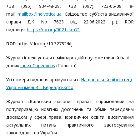
+38 (095) 934-48-28, +38 (097) 723-06-08; e-
mail:
mailbox@helvetica.ua
; Свідоцтво суб’єкта видавничої
справи ДК No 7623 від 22.06.2022 р.). ROR
видавця:
https://ror.org/0021ckm71
.
DOI:
https://doi.org/10.32782/klj
Журнал індексується в міжнародній наукометричній базі
даних
Іndex Copernicus
(Польща).
Усі номери видання архівуються в
Національній бібліотеці
України імені В.І. Вернадського
.
Журнал «Київський часопис права» спрямований на
популяризацію новітніх досягнень та обмін передовим
досвідом у сфері права, юридичної освіти, висвітлення
актуальних питань практичного застосування
законодавства України.