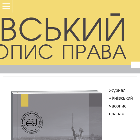
Журнал
«Київський
часопис
права» –