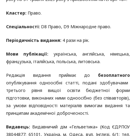
Кластер:
Право.
Спеціальності:
D8 Право, D9 Міжнародне право.
Періодичність видання:
4 рази на рік.
Мови публікації:
українська, англійська, німецька,
французька, італійська, польська, литовська.
Редакція видання приймає до
безоплатного
опублікування одноосібні статті, подані здобувачами
третього рівня вищої освіти бюджетної форми
підготовки, виконаних ними одноосібно (без співавторів),
за умови відповідності матеріалів вимогам видання та
принципам академічної доброчесності.
Видавець:
Видавничий дім «Гельветика» (Код ЄДРПОУ
38044877; 65101, Україна, м. Одеса, вул. Інглезі, 6/1; тел.