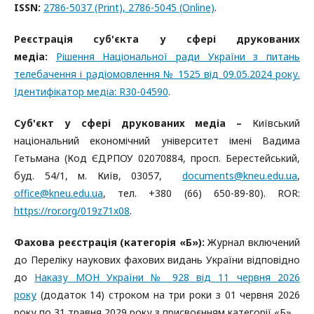
ISSN:
2786-5037 (Print), 2786-5045 (Online)
.
Реєстрація суб'єкта у сфері друкованих
медіа:
Рішення Національної ради України з питань
телебачення і радіомовлення № 1525 від 09.05.2024 року.
Ідентифікатор медіа: R30-04590
.
Суб'єкт у сфері друкованих медіа –
Київський
національний економічний університет імені Вадима
Гетьмана (Код ЄДРПОУ 02070884, просп. Берестейський,
буд. 54/1, м. Київ, 03057,
documents@kneu.edu.ua
,
office@kneu.edu.ua
, тел. +380 (66) 650-89-80). ROR:
https://ror.org/019z71x08
.
Фахова реєстрація (категорія «Б»):
Журнал включений
до Переліку наукових фахових видань України відповідно
до
Наказу МОН України № 928 від 11 червня 2026
року
(додаток 14) строком на три роки з 01 червня 2026
року по 31 травня 2029 року з присвоєнням категорії «Б».