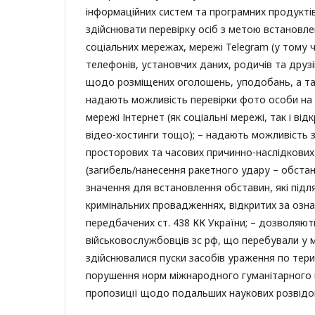
інформаційних систем та програмних продуктів
здійснювати перевірку осіб з метою встановле
соціальних мережах, мережі Telegram (у тому ч
телефонів, установчих даних, родичів та друзі
щодо розміщених оголошень, уподобань, а та
надають можливість перевірки фото особи на 
мережі Інтернет (як соціальні мережі, так і відк
відео-хостинги тощо); – надають можливість 
просторових та часових причинно-наслідкових 
(загибель/нанесення ракетного удару – обста
значення для встановлення обставин, які під
кримінальних провадженнях, відкритих за озна
передбачених ст. 438 КК України; – дозволяют
військовослужбовців зс рф, що перебували у мі
здійснювалися пуски засобів ураження по тери
порушення норм міжнародного гуманітарного 
пропозиції щодо подальших наукових розвідок