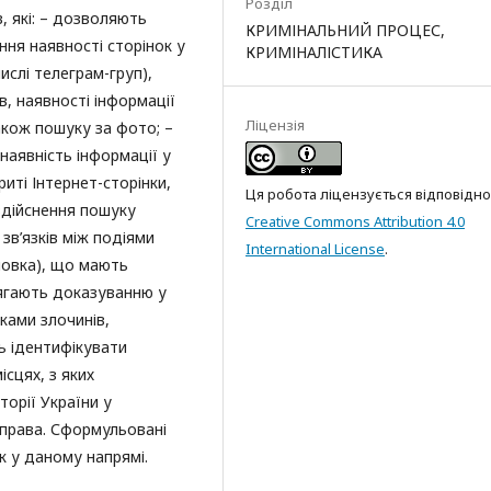
Розділ
, які: – дозволяють
КРИМІНАЛЬНИЙ ПРОЦЕС,
ння наявності сторінок у
КРИМІНАЛІСТИКА
ислі телеграм-груп),
в, наявності інформації
Ліцензія
кож пошуку за фото; –
наявність інформації у
риті Інтернет-сторінки,
Ця робота ліцензується відповідно
здійснення пошуку
Creative Commons Attribution 4.0
зв’язків між подіями
International License
.
новка), що мають
лягають доказуванню у
ками злочинів,
ь ідентифікувати
сцях, з яких
торії України у
права. Сформульовані
 у даному напрямі.