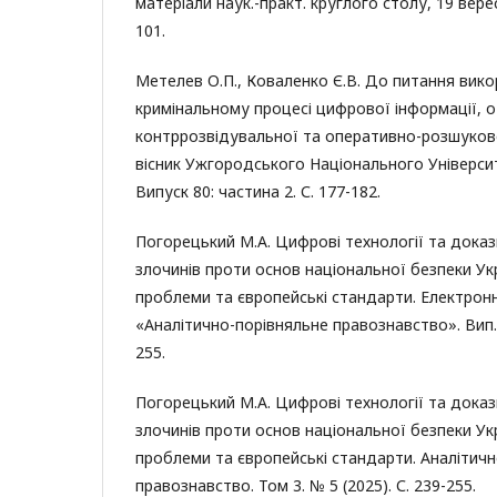
матеріали наук.-практ. круглого столу, 19 вересн
101.
Метелев О.П., Коваленко Є.В. До питання вико
кримінальному процесі цифрової інформації, о
контррозвідувальної та оперативно-розшуково
вісник Ужгородського Національного Університ
Випуск 80: частина 2. С. 177-182.
Погорецький М.А. Цифрові технології та доказ
злочинів проти основ національної безпеки Ук
проблеми та європейські стандарти. Електрон
«Аналітично-порівняльне правознавство». Вип. №
255.
Погорецький М.А. Цифрові технології та доказ
злочинів проти основ національної безпеки Ук
проблеми та європейські стандарти. Аналітич
правознавство. Том 3. № 5 (2025). С. 239-255.