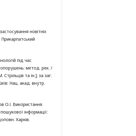
застосування новітніх
. Прикарпатський
нологій під час
опорушень: метод. рек. /
 Стрільців та ін.]; за заг.
Київ: Нац. акад. внутр.
ков О.І. Використання
 пошукової інформації:
оповн. Харків.