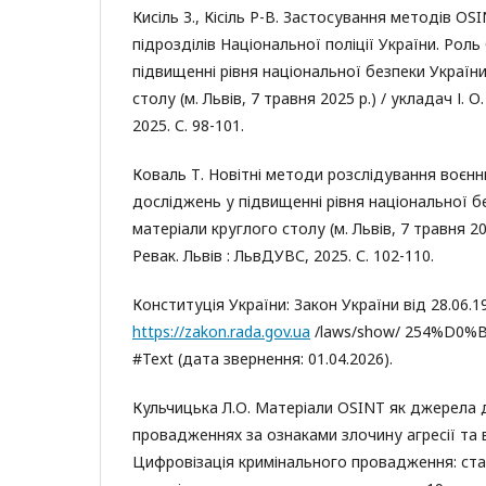
Кисіль З., Кісіль Р-В. Застосування методів OSI
підрозділів Національної поліції України. Рол
підвищенні рівня національної безпеки України
столу (м. Львів, 7 травня 2025 р.) / укладач І. О
2025. С. 98-101.
Коваль Т. Новітні методи розслідування воєнн
досліджень у підвищенні рівня національної бе
матеріали круглого столу (м. Львів, 7 травня 202
Ревак. Львів : ЛьвДУВС, 2025. С. 102-110.
Конституція України: Закон України від 28.06.1
https://zakon.rada.gov.ua
/laws/show/ 254%D0
#Text (дата звернення: 01.04.2026).
Кульчицька Л.О. Матеріали OSINT як джерела д
провадженнях за ознаками злочину агресії та 
Цифровізація кримінального провадження: стан