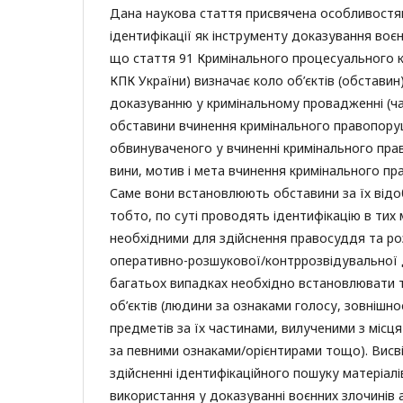
Дана наукова стаття присвячена особливост
ідентифікації як інструменту доказування воєн
що стаття 91 Кримінального процесуального к
КПК України) визначає коло об’єктів (обставин)
доказуванню у кримінальному провадженні (час,
обставини вчинення кримінального правопору
обвинуваченого у вчиненні кримінального пр
вини, мотив і мета вчинення кримінального п
Саме вони встановлюють обставини за їх відо
тобто, по суті проводять ідентифікацію в тих 
необхідними для здійснення правосуддя та ро
оперативно-розшукової/контррозвідувальної ді
багатьох випадках необхідно встановлювати т
об’єктів (людини за ознаками голосу, зовнішност
предметів за їх частинами, вилученими з місця 
за певними ознаками/орієнтирами тощо). Висві
здійсненні ідентифікаційного пошуку матеріал
використання у доказуванні воєнних злочинів