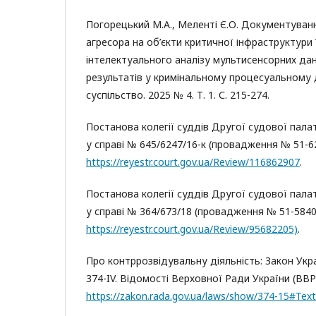
Погорецький М.А., Меленті Є.О. Документуван
агресора на об’єкти критичної інфраструктури
інтелектуального аналізу мультисенсорних да
результатів у кримінальному процесуальному д
суспільство. 2025 № 4. Т. 1. С. 215-274.
Постанова колегії суддів Другої судової палат
у справі № 645/6247/16-к (провадження № 51-6
https://reyestr.court.gov.ua/Review/116862907
.
Постанова колегії суддів Другої судової палат
у справі № 364/673/18 (провадження № 51-5840
https://reyestr.court.gov.ua/Review/95682205)
.
Про контррозвідувальну діяльність: Закон Укра
374-IV. Відомості Верховної Ради України (ВВР),
https://zakon.rada.gov.ua/laws/show/374-15#Text