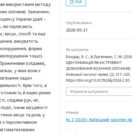
PDF
ями використання методу
них злочинів. Зазначено,
одексу України (далі –
Опубліковано
, які підлягають
2026-05-21
 місце, спосіб та інші
шення, винуватість
авопорушення, форма
Як цитувати
равопорушення тощо).
Бондар, В. С., & Лук’яненко, С. М. (2026
ІДЕНТИФІКАЦІЯ ЯК ІНСТРУМЕНТ
браженнями (слідами),
ДОКАЗУВАННЯ ВОЄННИХ ЗЛОЧИНІВ.
межах, у яких вони є
Київський часопис права
, (2), 211–225.
зв’язання задач
https://doi.org/10.32782/klj/2026.2.30
яльності. Крім того, в
Формати цитування
отожність й інших різних
і, слідами рук, ніг,
події, ознак місцевості
Номер
тлено місце та роль у
№ 2 (2026): Київський часопис п
ів з перспективною
 автоматизованих