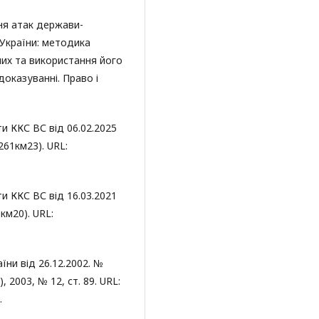
ня атак держави-
 України: методика
них та використання його
оказуванні. Право і
и ККС ВС від 06.02.2025
261км23). URL:
и ККС ВС від 16.03.2021
км20). URL:
їни від 26.12.2002. №
 2003, № 12, ст. 89. URL:
.