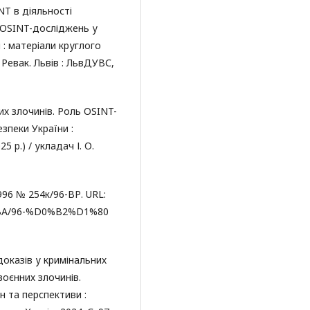
NT в діяльності
ь OSINT-досліджень у
 : матеріали круглого
. Ревак. Львів : ЛьвДУВС,
их злочинів. Роль OSINT-
зпеки України :
5 р.) / укладач І. О.
996 № 254к/96-ВР. URL:
%BA/96-%D0%B2%D1%80
оказів у кримінальних
воєнних злочинів.
 та перспективи :