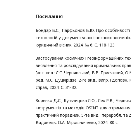
Посилання
Бондар В.С., Парфьонов В.Ю. Про особливості 
технологій у документуванні воєнних злочинів
юридичний вісник. 2024. № 6. С. 118-123.
Застосування космічних і геоінформаційних тех
виявлення та розслідування кримінальних прав
[авт. кол.: С.С. Чернявський, В.В. Присяжний, О.М.
ред. М.С. Цуцкірідзе. 2-ге вид., випр. і доповн. 
справ, 2024. С. 31-32.
Зоренко Д.С., Кульчицька Л.О., Лех Р.В., Червя
інструментів та методів OSINT для отримання
практичний порадник. 5-те вид., переробл. та д
Видавець: О.А. Мірошниченко, 2024. 80 с.