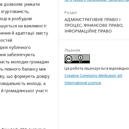
тів дозволяє уникати
 згуртованість,
Розділ
оді в розбудові
АДМІНІСТРАТИВНЕ ПРАВО І
ПРОЦЕС, ФІНАНСОВЕ ПРАВО,
ошується на важливості
ІНФОРМАЦІЙНЕ ПРАВО
ення й адаптації змісту
востей
делі публічного
Ліцензія
ення забезпечують
участь молодих громадян
Ця робота ліцензується відповідно
сть певного балансу між
Creative Commons Attribution 4.0
ву, що формують довіру
International License
.
овідальність молоді, а
 й громадянської участі.