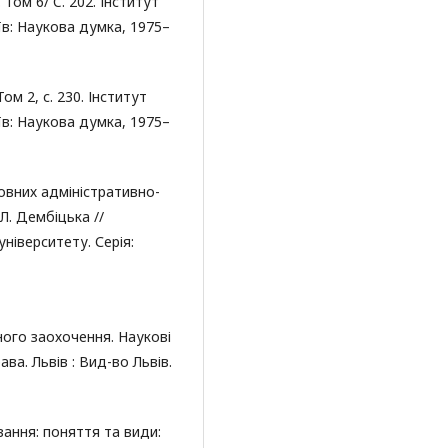
Том 6/ C. 202. Інститут
їв: Наукова думка, 1975–
ом 2, с. 230. Інститут
їв: Наукова думка, 1975–
овних адміністративно-
Л. Дембіцька //
ніверситету. Серія:
ного заохочення. Наукові
ва. Львів : Вид-во Львів.
ання: поняття та види: