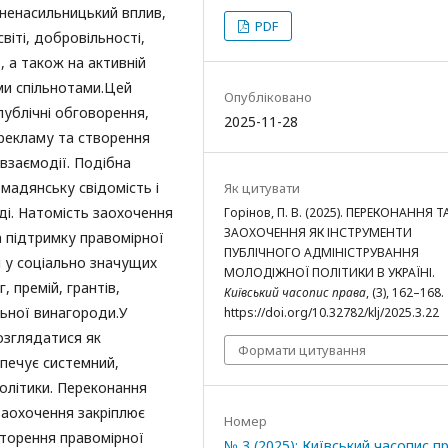
 ненасильницький вплив,
PDF
віті, добровільності,
, а також на активній
ми спільнотами.Цей
Опубліковано
 публічні обговорення,
2025-11-28
у рекламу та створення
 взаємодії. Подібна
мадянську свідомість і
Як цитувати
ді. Натомість заохочення
Горінов, П. В. (2025). ПЕРЕКОНАННЯ Т
ЗАОХОЧЕННЯ ЯК ІНСТРУМЕНТИ
а підтримку правомірної
ПУБЛІЧНОГО АДМІНІСТРУВАННЯ
ті у соціально значущих
МОЛОДІЖНОЇ ПОЛІТИКИ В УКРАЇНІ.
 премій, грантів,
Київський часопис права
, (3), 162–168.
льної винагороди.У
https://doi.org/10.32782/klj/2025.3.22
озглядатися як
Формати цитування
зпечує системний,
політики. Переконання
 заохочення закріплює
Номер
торення правомірної
№ 3 (2025): Київський часопис п