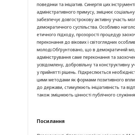
поведінки та ініціатив. Синергія цих інструмен
адміністративного примусу, зміцнює соціальну
забезпечує довгострокову активну участь мол
демократичного суспільства. Особливо нагол
етичного підходу, прозорості процедур заохоч
переконання до вікових і світоглядних особли
молоді.Обґрунтовано, що в демократичній мо
адміністрування саме переконання та заохоч
усвідомлену, добровільну та конструктивну 
у прийнятті рішень. Підкреслюється необхідні
цими методами як формами позитивного впли
до держави, стимулюють ініціативність та відп
також зміцнюють цінності публічного служіння
Посилання