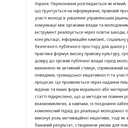
Україні. Переконання розглядається як м’який,
що ґрунтується на інформуванні, правовій прос
участі молоді в ухваленні управлінських рішень
комунікації між органами влади та молодіжни
інструмент реалізується через освітні заходи,
консультації, інформаційні кампанії, соціальн
безпечного публічного простору для діалогу і
практика формує високу правову культуру, гро
довіру до органів публічної влади серед моло
визначено як активний стимул, спрямований н
поведінки, громадської ініціативності та учас
процесах. Це проявляється через надання пільг,
відзнак та інших форм моральної або матеріа
статті підкреслено, що ці методи не повинні р
взаємовиключні, а навпаки, їх поєднання забе
комплексний підхід до реалізації молодіжної 
виконує роль мотиваційної ініціативи, тоді як
бажаний результат, створюючи умови для пов