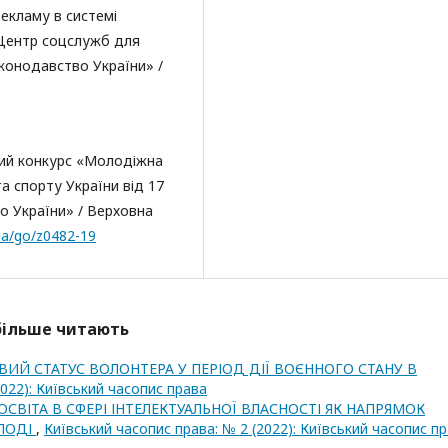
екламу в системі
 Центр соцслужб для
аконодавство України» /
ий конкурс «Молодіжна
та спорту України від 17
о України» / Верховна
.ua/go/z0482-19
йбільше читають
ИЙ СТАТУС ВОЛОНТЕРА У ПЕРІОД ДІЇ ВОЄННОГО СТАНУ В
2022): Київський часопис права
ОСВІТА В СФЕРІ ІНТЕЛЕКТУАЛЬНОЇ ВЛАСНОСТІ ЯК НАПРЯМОК
ЛОДІ
,
Київський часопис права: № 2 (2022): Київський часопис п