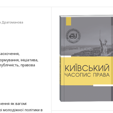
а Драгоманова
заохочення,
ормування, ініціатива,
публічність, правова
чення як вагомі
рі молодіжної політики в