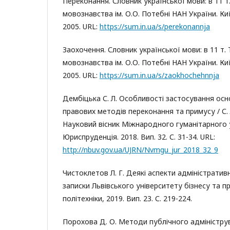
Переконання. Словник української мови: в 11 т. 
мовознавства ім. О.О. Потебні НАН України. Ки
2005. URL:
https://sum.in.ua/s/perekonannja
Заохочення. Словник української мови: в 11 т. Т
мовознавства ім. О.О. Потебні НАН України. Ки
2005. URL:
https://sum.in.ua/s/zaokhochehnnja
Дембіцька С. Л. Особливості застосування осн
правових методів переконання та примусу / С. 
Науковий вісник Міжнародного гуманітарного у
Юриспруденція. 2018. Вип. 32. С. 31-34. URL:
http://nbuv.gov.ua/UJRN/Nvmgu_jur_2018_32_9
Чистоклетов Л. Г. Деякі аспекти адміністратив
записки Львівського університету бізнесу та пра
політехніки, 2019. Вип. 23. С. 219-224.
Порохова Д. О. Методи публічного адмініструв