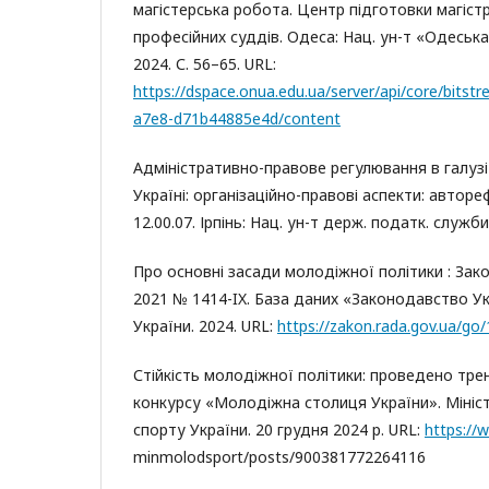
магістерська робота. Центр підготовки магістр
професійних суддів. Одеса: Нац. ун-т «Одеськ
2024. С. 56–65. URL:
https://dspace.onua.edu.ua/server/api/core/bits
a7e8-d71b44885e4d/content
Адміністративно-правове регулювання в галузі
Україні: організаційно-правові аспекти: авторе
12.00.07. Ірпінь: Нац. ун-т держ. податк. служби
Про основні засади молодіжної політики : Зако
2021 № 1414-IX. База даних «Законодавство У
України. 2024. URL:
https://zakon.rada.gov.ua/go
Стійкість молодіжної політики: проведено трені
конкурсу «Молодіжна столиця України». Мініс
спорту України. 20 грудня 2024 р. URL:
https://
minmolodsport/posts/900381772264116