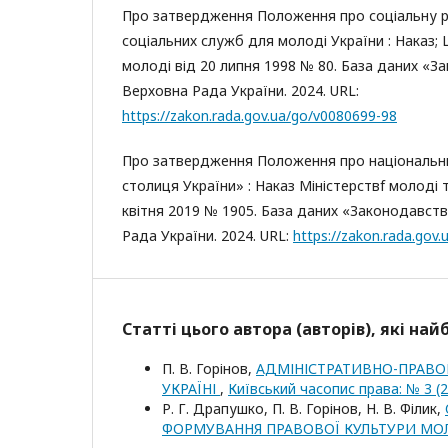
Про затвердження Положення про соціальну р
соціальних служб для молоді України : Наказ;
молоді від 20 липня 1998 № 80. База даних «З
Верховна Рада України. 2024. URL:
https://zakon.rada.gov.ua/go/v0080699-98
Про затвердження Положення про національн
столиця України» : Наказ Міністерствf молоді 
квітня 2019 № 1905. База даних «Законодавств
Рада України. 2024. URL:
https://zakon.rada.gov
Статті цього автора (авторів), які на
П. В. Горінов,
АДМІНІСТРАТИВНО-ПРАВОВ
УКРАЇНІ
,
Київський часопис права: № 3 (
Р. Г. Драпушко, П. В. Горінов, Н. В. Філик,
ФОРМУВАННЯ ПРАВОВОЇ КУЛЬТУРИ МО