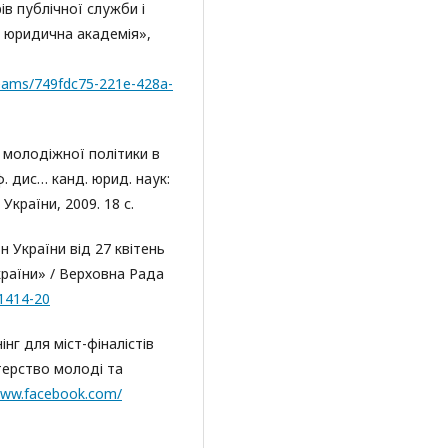
ів публічної служби і
а юридична академія»,
treams/749fdc75-221e-428a-
 молодіжної політики в
ф. дис… канд. юрид. наук:
 України, 2009. 18 с.
н України від 27 квітень
країни» / Верховна Рада
/1414-20
нг для міст-фіналістів
терство молоді та
www.facebook.com/