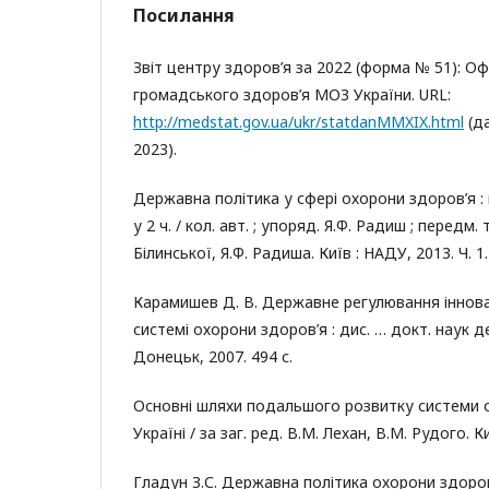
Посилання
Звіт центру здоров’я за 2022 (форма № 51): О
громадського здоров’я МОЗ України. URL:
http://medstat.gov.ua/ukr/statdanMMXIX.html
(да
2023).
Державна політика у сфері охорони здоров’я :
у 2 ч. / кол. авт. ; упоряд. Я.Ф. Радиш ; передм. 
Білинської, Я.Ф. Радиша. Київ : НАДУ, 2013. Ч. 1.
Карамишев Д. В. Державне регулювання іннова
системі охорони здоров’я : дис. … докт. наук дер
Донецьк, 2007. 494 с.
Основні шляхи подальшого розвитку системи 
Україні / за заг. ред. В.М. Лехан, В.М. Рудого. Ки
Гладун З.С. Державна політика охорони здоров