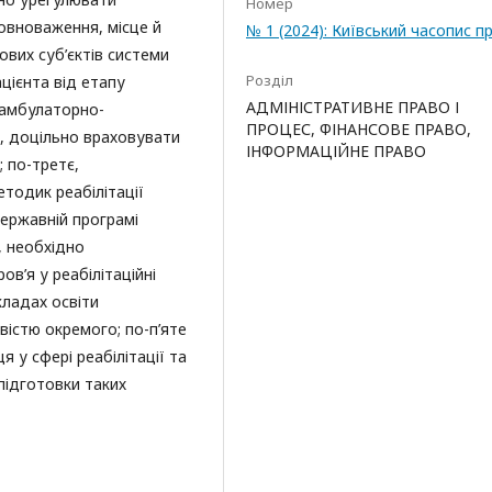
Номер
повноваження, місце й
№ 1 (2024): Київський часопис п
чових суб’єктів системи
Розділ
ацієнта від етапу
АДМІНІСТРАТИВНЕ ПРАВО І
 амбулаторно-
ПРОЦЕС, ФІНАНСОВЕ ПРАВО,
в, доцільно враховувати
ІНФОРМАЦІЙНЕ ПРАВО
; по-третє,
тодик реабілітації
ержавній програмі
, необхідно
в’я у реабілітаційні
кладах освіти
вістю окремого; по-п’яте
 у сфері реабілітації та
ідготовки таких