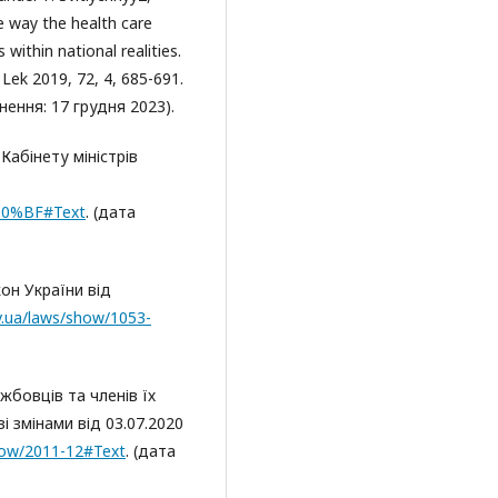
he way the health care
 within national realities.
Lek 2019, 72, 4, 685-691.
рнення: 17 грудня 2023).
абінету міністрів
%D0%BF#Text
. (дата
кон України від
v.ua/laws/show/1053-
жбовців та членів їх
зі змінами від 03.07.2020
show/2011-12#Text
. (дата