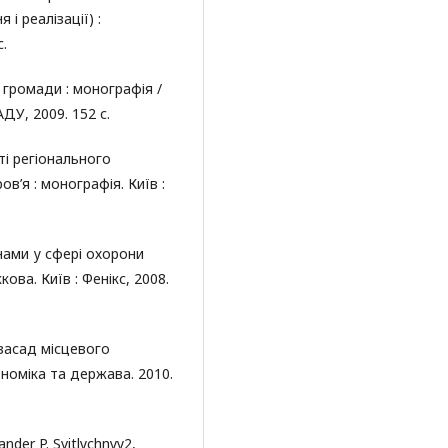
і реалізації) :
с.
громади : монографія /
АДУ, 2009. 152 с.
і регіонального
в’я : монографія. Київ :
нами у сфері охорони
кова. Київ : Фенікс, 2008.
засад місцевого
номіка та держава. 2010.
nder P. Svitlychnyy2,