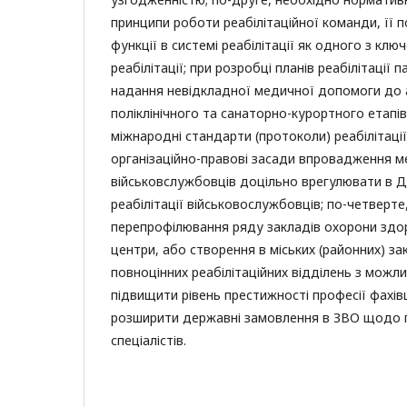
принципи роботи реабілітаційної команди, її 
функції в системі реабілітації як одного з клю
реабілітації; при розробці планів реабілітації п
надання невідкладної медичної допомоги до
поліклінічного та санаторно-курортного етапі
міжнародні стандарти (протоколи) реабілітації
організаційно-правові засади впровадження ме
військовслужбовців доцільно врегулювати в Д
реабілітації військовослужбовців; по-четверте
перепрофілювання ряду закладів охорони здоро
центри, або створення в міських (районних) за
повноцінних реабілітаційних відділень з можли
підвищити рівень престижності професії фахівця
розширити державні замовлення в ЗВО щодо п
спеціалістів.