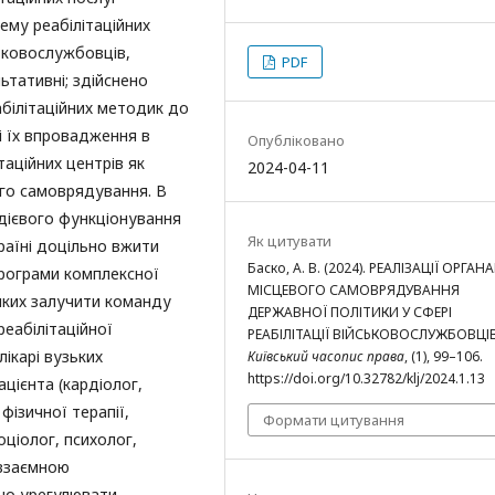
ему реабілітаційних
ьковослужбовців,
PDF
ьтативні; здійснено
білітаційних методик до
 їх впровадження в
Опубліковано
таційних центрів як
2024-04-11
ого самоврядування. В
дієвого функціонування
Як цитувати
раїні доцільно вжити
Баско, А. В. (2024). РЕАЛІЗАЦІЇ ОРГА
програми комплексної
МІСЦЕВОГО САМОВРЯДУВАННЯ
яких залучити команду
ДЕРЖАВНОЇ ПОЛІТИКИ У СФЕРІ
реабілітаційної
РЕАБІЛІТАЦІЇ ВІЙСЬКОВОСЛУЖБОВЦІВ
лікарі вузьких
Київський часопис права
, (1), 99–106.
https://doi.org/10.32782/klj/2024.1.13
цієнта (кардіолог,
фізичної терапії,
Формати цитування
оціолог, психолог,
 взаємною
но урегулювати