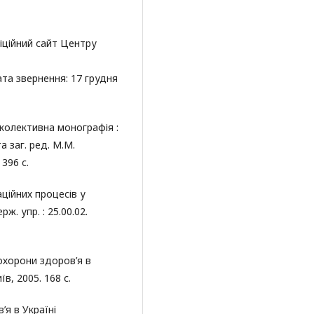
фіційний сайт Центру
та звернення: 17 грудня
 колективна монографія :
та заг. ред. М.М.
 396 с.
ційних процесів у
ж. упр. : 25.00.02.
охорони здоров’я в
їв, 2005. 168 с.
’я в Україні