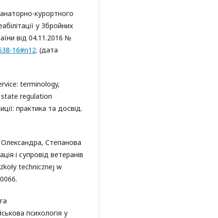
 санаторно-курортного
абілітації у Збройних
аїни від 04.11.2016 №
1538-16#n12
. (дата
ervice: terminology,
f state regulation
тиції: практика та досвід.
о Олександра, Степанова
ація і супровід ветеранів
zkoły technicznej w
/0066.
га
йськова психологія у