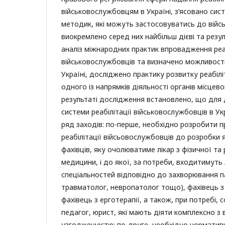
військовослужбовцям в Україні, з’ясовано сист
методик, які можуть застосовуватись до війс
виокремлено серед них найбільш дієві та резул
аналіз міжнародних практик впровадження реа
військовослужбовців та визначено можливості
Україні, досліджено практику розвитку реабілі
одного із напрямків діяльності органів місцев
результаті дослідження встановлено, що для 
системи реабілітації військовослужбовців в Ук
ряд заходів: по-перше, необхідно розробити 
реабілітації війсьовослужбовців до розробки 
фахівців, яку очолюватиме лікар з фізичної та 
медицини, і до якої, за потреби, входитимуть 
спеціальностей відповідно до захворювання па
травматолог, невропатолог тощо), фахівець з 
фахівець з ерготерапії, а також, при потребі, с
педагог, юрист, які мають діяти комплексно з
узгодженністю; по-друге, необхідно норматив