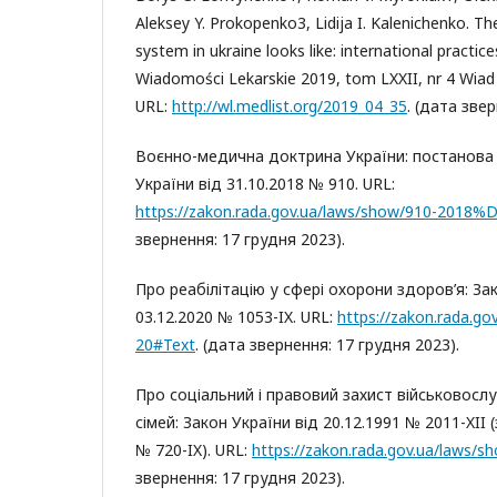
Aleksey Y. Prokopenko3, Lidija I. Kalenichenko. Т
system in ukraine looks like: international practices
Wiadomości Lekarskie 2019, tom LXXII, nr 4 Wiad 
URL:
http://wl.medlist.org/2019_04_35
. (дата зве
Воєнно-медична доктрина України: постанова К
України від 31.10.2018 № 910. URL:
https://zakon.rada.gov.ua/laws/show/910-2018
звернення: 17 грудня 2023).
Про реабілітацію у сфері охорони здоров’я: За
03.12.2020 № 1053-IX. URL:
https://zakon.rada.go
20#Text
. (дата звернення: 17 грудня 2023).
Про соціальний і правовий захист військовослу
сімей: Закон України від 20.12.1991 № 2011-XII (
№ 720-IX). URL:
https://zakon.rada.gov.ua/laws/
звернення: 17 грудня 2023).