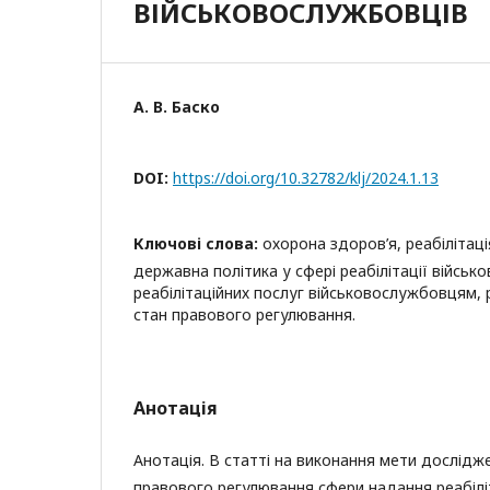
ВІЙСЬКОВОСЛУЖБОВЦІВ
А. В. Баско
DOI:
https://doi.org/10.32782/klj/2024.1.13
Ключові слова:
охорона здоров’я, реабілітац
державна політика у сфері реабілітації війсь
реабілітаційних послуг військовослужбовцям, р
стан правового регулювання.
Анотація
Анотація. В статті на виконання мети дослідж
правового регулювання сфери надання реабілі