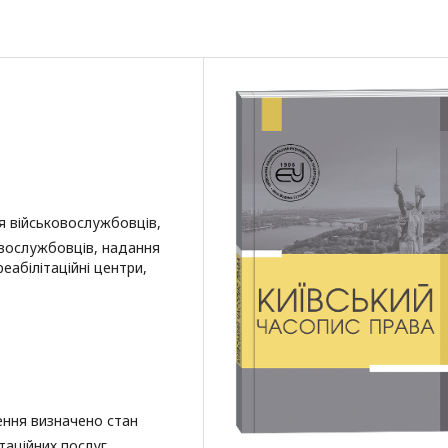
ія військовослужбовців,
ковослужбовців, надання
еабілітаційні центри,
ення визначено стан
таційних послуг