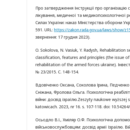
Про затвердження Інструкції про організацію
лікування, медичної та медикопсихологічної ре
Силах України: наказ Міністерства оборони Укр
591. URL:
https://zakon.rada.gov.ua/laws/show/z
звернення: 17 грудня 2023).
O. Sokolova, N. Vasiuk, Y. Radysh, Rehabilitation s
classification, features and principles (the issue o
rehabilitation of the armed forces ukraine). Інвес
№ 23/2015. С. 148-154.
Вдовіченко Оксана, Соколова Ірина, Педченк
Сніжана, Фролова Ольга. Психологічна реабіліт
війни: досвід ізраїлю.Zeszyty naukowe wyższej s
katowicach. 2023, nr 16. s. 107-118. doi: 10.54264
Осьодло В.І., Хміляр О.Ф. Психологічна допомо
військовослужбовцям: досвід армії Ізраїлю. Ві