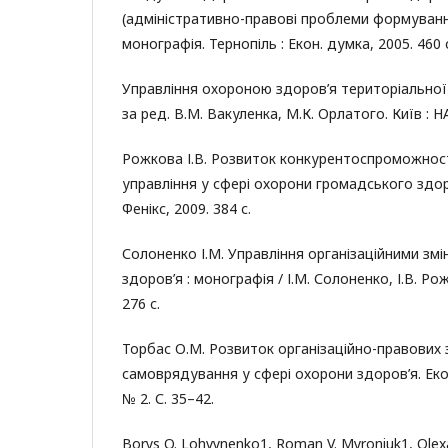
(адміністративно-правові проблеми формування 
монографія. Тернопіль : Екон. думка, 2005. 460 
Управління охороною здоров’я територіальної 
за ред. В.М. Вакуленка, М.К. Орлатого. Київ : Н
Рожкова І.В. Розвиток конкурентоспроможност
управління у сфері охорони громадського здоро
Фенікс, 2009. 384 с.
Солоненко І.М. Управління організаційними змі
здоров’я : монографія / І.М. Солоненко, І.В. Рож
276 с.
Торбас О.М. Розвиток організаційно-правових 
самоврядування у сфері охорони здоров’я. Еко
№ 2. С. 35–42.
Borys O. Lohvynenko1, Roman V. Myroniuk1, Olexa