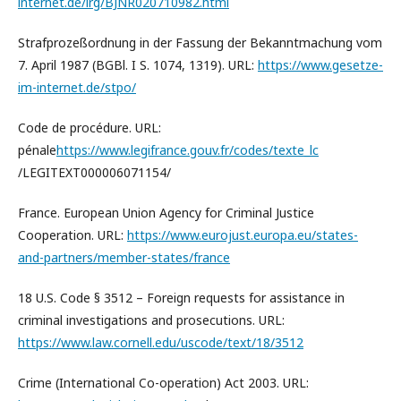
internet.de/irg/BJNR020710982.html
Strafprozeßordnung in der Fassung der Bekanntmachung vom
7. April 1987 (BGBl. I S. 1074, 1319). URL:
https://www.gesetze-
im-internet.de/stpo/
Code de procédure. URL:
pénale
https://www.legifrance.gouv.fr/codes/texte_lc
/LEGITEXT000006071154/
France. European Union Agency for Criminal Justice
Cooperation. URL:
https://www.eurojust.europa.eu/states-
and-partners/member-states/france
18 U.S. Code § 3512 – Foreign requests for assistance in
criminal investigations and prosecutions. URL:
https://www.law.cornell.edu/uscode/text/18/3512
Crime (International Co-operation) Act 2003. URL: