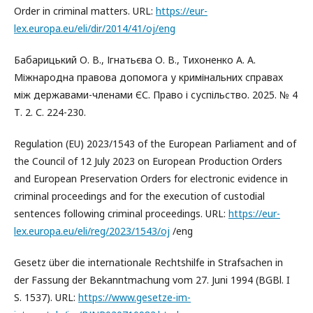
Order in criminal matters. URL:
https://eur-
lex.europa.eu/eli/dir/2014/41/oj/eng
Бабарицький О. В., Ігнатьєва О. В., Тихоненко А. А.
Міжнародна правова допомога у кримінальних справах
між державами-членами ЄС. Право і суспільство. 2025. № 4
Т. 2. С. 224-230.
Regulation (EU) 2023/1543 of the European Parliament and of
the Council of 12 July 2023 on European Production Orders
and European Preservation Orders for electronic evidence in
criminal proceedings and for the execution of custodial
sentences following criminal proceedings. URL:
https://eur-
lex.europa.eu/eli/reg/2023/1543/oj
/eng
Gesetz über die internationale Rechtshilfe in Strafsachen in
der Fassung der Bekanntmachung vom 27. Juni 1994 (BGBl. I
S. 1537). URL:
https://www.gesetze-im-