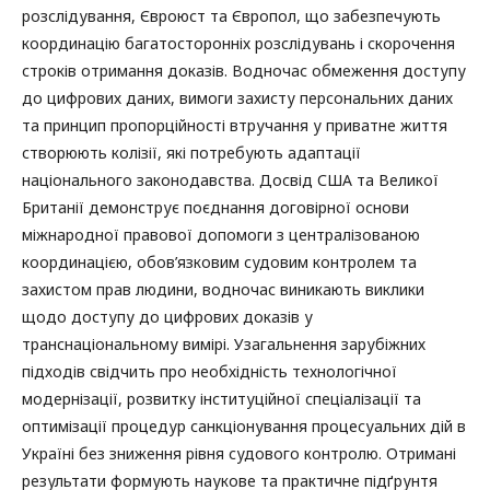
розслідування, Євроюст та Європол, що забезпечують
координацію багатосторонніх розслідувань і скорочення
строків отримання доказів. Водночас обмеження доступу
до цифрових даних, вимоги захисту персональних даних
та принцип пропорційності втручання у приватне життя
створюють колізії, які потребують адаптації
національного законодавства. Досвід США та Великої
Британії демонструє поєднання договірної основи
міжнародної правової допомоги з централізованою
координацією, обов’язковим судовим контролем та
захистом прав людини, водночас виникають виклики
щодо доступу до цифрових доказів у
транснаціональному вимірі. Узагальнення зарубіжних
підходів свідчить про необхідність технологічної
модернізації, розвитку інституційної спеціалізації та
оптимізації процедур санкціонування процесуальних дій в
Україні без зниження рівня судового контролю. Отримані
результати формують наукове та практичне підґрунтя