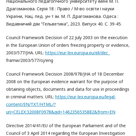
Національного педагогічного університету імені М. П.
Драгоманова. Серія 18 : Право / М-во освіти і науки
України, Нац. пед. ун-т ім. М. П. Драгоманова. Одеса :
Видавничий дім “Гельветика”, 2023. Випуск 40. С. 39-45.
Council Framework Decision of 22 July 2003 on the execution
in the European Union of orders freezing property or evidence,
2003/577/JHA. URL:
https://eur-lex.europa.eu/eli/dec_
framw/2003/577/oj/eng
Council Framework Decision 2008/978/JHA of 18 December
2008 on the European evidence warrant for the purpose of
obtaining objects, documents and data for use in proceedings
in criminal matters. URL:
https://eur-lex.europa.eu/legal-
content/EN/TXT/HTML/?
uri=CELEX:32008F0978&qid=1462356535882&from=EN
Directive 2014/41/EU of the European Parliament and of the
Council of 3 April 2014 regarding the European Investigation