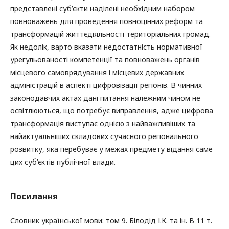
представлені суб’єкти наділені необхідним набором
повноважень для проведення повноцінних реформ та
трансформацій життєдіяльності територіальних громад.
Як недолік, варто вказати недостатність нормативної
урегульованості компетенції та повноважень органів
місцевого самоврядування і місцевих державних
адміністрацій в аспекті цифровізації регіонів. В чинних
законодавчих актах дані питання належним чином не
освітлюються, що потребує виправлення, адже цифрова
трансформація виступає однією з найважливіших та
найактуальніших складових сучасного регіонального
розвитку, яка перебуває у межах предмету відання саме
цих суб’єктів публічної влади.
Посилання
Словник української мови: том 9. Білодід І.К. та ін. В 11 т.