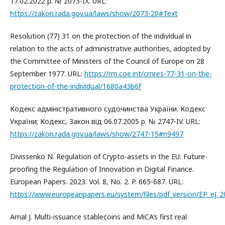
17.02.2022 р. № 2073-IX. URL:
https://zakon.rada.gov.ua/laws/show/2073-20#Text
Resolution (77) 31 on the protection of the individual in
relation to the acts of administrative authorities, adopted by
the Committee of Ministers of the Council of Europe on 28
September 1977. URL:
https://rm.coe.int/cmres-77-31-on-the-
protection-of-the-individual/1680a43b6f
Кодекс адміністративного судочинства України. Кодекс
України; Кодекс, Закон від 06.07.2005 р. № 2747-IV. URL:
https://zakon.rada.gov.ua/laws/show/2747-15#n9497
Divissenko N. Regulation of Crypto-assets in the EU: Future-
proofing the Regulation of Innovation in Digital Finance.
European Papers. 2023. Vol. 8, No. 2. P. 665-687. URL:
https://www.europeanpapers.eu/system/files/pdf_version/EP_eJ_2
Arnal J. Multi-issuance stablecoins and MiCA’s first real