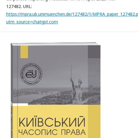
127482. URL:
https://mpra.ub.unimuenchen.de/127482/1/MPRA_paper_127482.p
utm_source=chatgpt.com