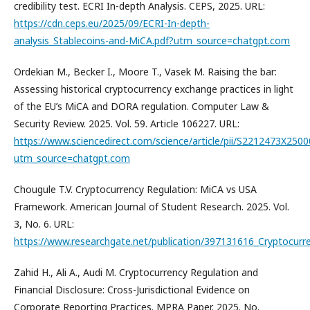
credibility test. ECRI In-depth Analysis. CEPS, 2025. URL:
https://cdn.ceps.eu/2025/09/ECRI-In-depth-
analysis_Stablecoins-and-MiCA.pdf?utm_source=chatgpt.com
Ordekian M., Becker I., Moore T., Vasek M. Raising the bar:
Assessing historical cryptocurrency exchange practices in light
of the EU’s MiCA and DORA regulation. Computer Law &
Security Review. 2025. Vol. 59. Article 106227. URL:
https://www.sciencedirect.com/science/article/pii/S2212473X250
utm_source=chatgpt.com
Chougule T.V. Cryptocurrency Regulation: MiCA vs USA
Framework. American Journal of Student Research. 2025. Vol.
3, No. 6. URL:
https://www.researchgate.net/publication/397131616_Cryptocu
Zahid H., Ali A., Audi M. Cryptocurrency Regulation and
Financial Disclosure: Cross-Jurisdictional Evidence on
Corporate Reporting Practices. MPRA Paper. 2025. No.