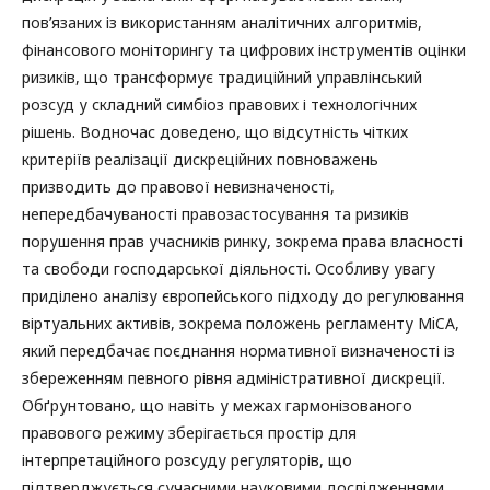
пов’язаних із використанням аналітичних алгоритмів,
фінансового моніторингу та цифрових інструментів оцінки
ризиків, що трансформує традиційний управлінський
розсуд у складний симбіоз правових і технологічних
рішень. Водночас доведено, що відсутність чітких
критеріїв реалізації дискреційних повноважень
призводить до правової невизначеності,
непередбачуваності правозастосування та ризиків
порушення прав учасників ринку, зокрема права власності
та свободи господарської діяльності. Особливу увагу
приділено аналізу європейського підходу до регулювання
віртуальних активів, зокрема положень регламенту MiCA,
який передбачає поєднання нормативної визначеності із
збереженням певного рівня адміністративної дискреції.
Обґрунтовано, що навіть у межах гармонізованого
правового режиму зберігається простір для
інтерпретаційного розсуду регуляторів, що
підтверджується сучасними науковими дослідженнями.