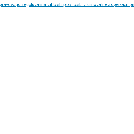
pravovogo_reguluvanna_zitlovih_prav_osib_v_umovah_evropeizacii_p