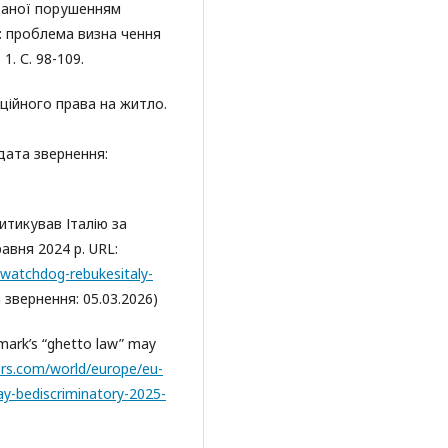
даної порушенням
 : проблема визна чення
1. С. 98-109.
ційного права на житло.
дата звернення:
итикував Італію за
авня 2024 р. URL:
watchdog-rebukesitaly-
 звернення: 05.03.2026)
mark’s “ghetto law” may
ers.com/world/europe/eu-
y-bediscriminatory-2025-