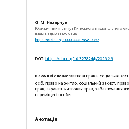
О. М. Назарчук
Юридичний інститут Київського національного ек
імені Вадима Гетьмана
https://orcid.org/0000-0001-5849-3758
DOI:
https://doi.org/10.32782/klj/2026.2.9
Ключові слова:
житлові права, соціальне житл
осіб, право на житло, соціальний захист, пра
прав, гарантії житлових прав, забезпечення ж
переміщені особи
Анотація