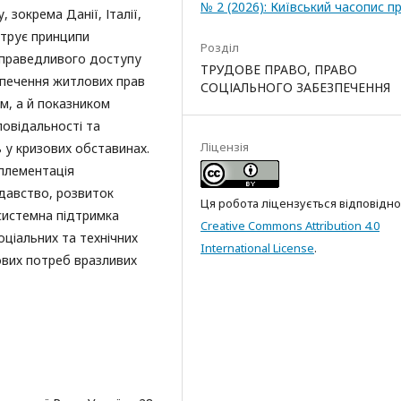
№ 2 (2026): Київський часопис п
 зокрема Данії, Італії,
трує принципи
Розділ
справедливого доступу
ТРУДОВЕ ПРАВО, ПРАВО
зпечення житлових прав
СОЦІАЛЬНОГО ЗАБЕЗПЕЧЕННЯ
м, а й показником
дповідальності та
Ліцензія
ь у кризових обставинах.
плементація
давство, розвиток
Ця робота ліцензується відповідно
системна підтримка
Creative Commons Attribution 4.0
соціальних та технічних
International License
.
ових потреб вразливих