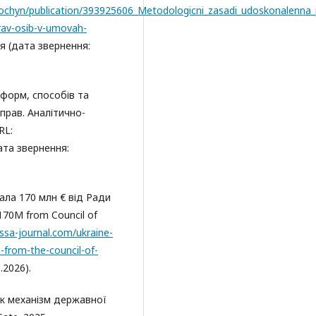
Kochyn/publication/393925606_Metodologicni_zasadi_udoskonalenna_
rav-osib-v-umovah-
я (дата звернення:
 форм, способів та
прав. Аналітично-
RL:
ата звернення:
мала 170 млн € від Ради
170M from Council of
ssa-journal.com/ukraine-
-from-the-council-of-
.2026).
 як механізм державної