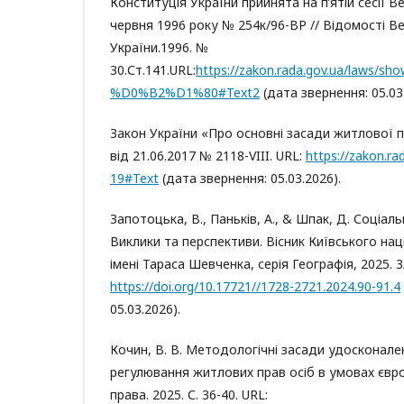
Конституція України прийнята на п’ятій сесії 
червня 1996 року № 254к/96-ВР // Відомості В
України.1996. №
30.Ст.141.URL:
https://zakon.rada.gov.ua/laws/
%D0%B2%D1%80#Text2
(дата звернення: 05.03
Закон України «Про основні засади житлової п
від 21.06.2017 № 2118-VIII. URL:
https://zakon.r
19#Text
(дата звернення: 05.03.2026).
Запотоцька, В., Паньків, А., & Шпак, Д. Соціаль
Виклики та перспективи. Вісник Київського на
імені Тараса Шевченка, серія Географія, 2025. 3/
https://doi.org/10.17721//1728-2721.2024.90-91.4
05.03.2026).
Кочин, В. В. Методологічні засади удосконал
регулювання житлових прав осіб в умовах євро
права. 2025. С. 36-40. URL: