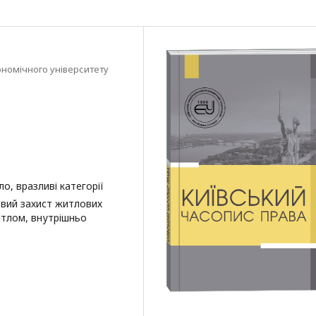
ономічного університету
о, вразливі категорії
вовий захист житлових
итлом, внутрішньо