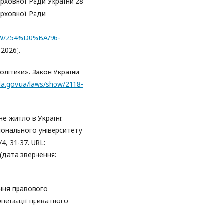
Верховної Ради України 28
ерховної Ради
show/254%D0%BA/96-
.2026).
олітики». Закон України
ada.gov.ua/laws/show/2118-
не житло в Україні:
ціонального університету
4, 31-37. URL:
(дата звернення:
ення правового
пеїзації приватного