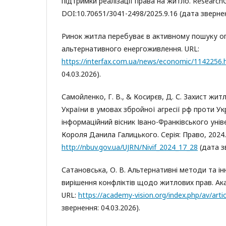
підтримки реалізації права на житло. ResearchG
DOI:10.70651/3041-2498/2025.9.16 (дата звернен
Ринок житла перебуває в активному пошуку о
альтернативного енергоживлення. URL:
https://interfax.com.ua/news/economic/1142256.
04.03.2026).
Самойленко, Г. В., & Косирєв, Д. С. Захист жи
України в умовах збройної агресії рф проти Ук
інформаційний вісник Івано-Франківського унів
Короля Данила Галицького. Серія: Право, 2024. 
http://nbuv.gov.ua/UJRN/Nivif_2024_17_28
(дата зв
Сатановська, О. В. Альтернативні методи та ін
вирішення конфліктів щодо житлових прав. Академ
URL:
https://academy-vision.org/index.php/av/arti
звернення: 04.03.2026).