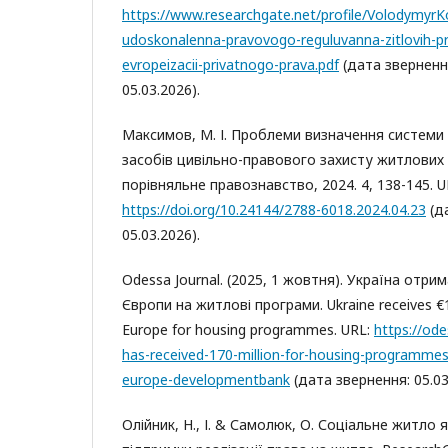
https://www.researchgate.net/profile/Volodymyr
udoskonalenna-pravovogo-reguluvanna-zitlovih-p
evropeizacii-privatnogo-prava.pdf
(дата зверненн
05.03.2026).
Максимов, М. І. Проблеми визначення системи
засобів цивільно-правового захисту житлових 
порівняльне правознавство, 2024. 4, 138-145. U
https://doi.org/10.24144/2788-6018.2024.04.23
(д
05.03.2026).
Odessa Journal. (2025, 1 жовтня). Україна отри
Європи на житлові програми. Ukraine receives €
Europe for housing programmes. URL:
https://ode
has-received-170-million-for-housing-programmes
europe-developmentbank
(дата звернення: 05.03
Олійник, Н., І. & Самолюк, О. Соціальне житло