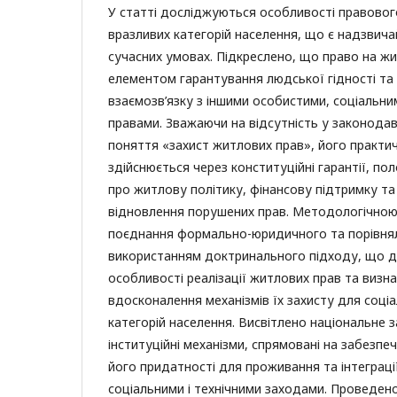
У статті досліджуються особливості правовог
вразливих категорій населення, що є надзвич
сучасних умовах. Підкреслено, що право на ж
елементом гарантування людської гідності та
взаємозв’язку з іншими особистими, соціальн
правами. Зважаючи на відсутність у законода
поняття «захист житлових прав», його практич
здійснюється через конституційні гарантії, п
про житлову політику, фінансову підтримку т
відновлення порушених прав. Методологічно
поєднання формально-юридичного та порівнял
використанням доктринального підходу, що д
особливості реалізації житлових прав та визн
вдосконалення механізмів їх захисту для соці
категорій населення. Висвітлено національне 
інституційні механізми, спрямовані на забезпе
його придатності для проживання та інтеграці
соціальними і технічними заходами. Проведено