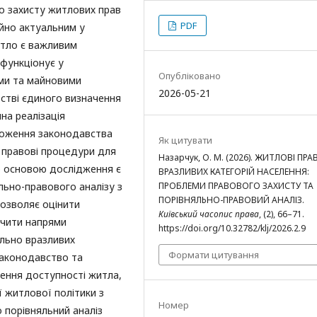
о захисту житлових прав
PDF
айно актуальним у
итло є важливим
 функціонує у
Опубліковано
ими та майновими
2026-05-21
встві єдиного визначення
на реалізація
оложення законодавства
Як цитувати
а правові процедури для
Назарчук, О. М. (2026). ЖИТЛОВІ ПРА
ю основою дослідження є
ВРАЗЛИВИХ КАТЕГОРІЙ НАСЕЛЕННЯ:
ьно-правового аналізу з
ПРОБЛЕМИ ПРАВОВОГО ЗАХИСТУ ТА
ПОРІВНЯЛЬНО-ПРАВОВИЙ АНАЛІЗ.
озволяє оцінити
Київський часопис права
, (2), 66–71.
ачити напрями
https://doi.org/10.32782/klj/2026.2.9
ально вразливих
Формати цитування
законодавство та
чення доступності житла,
ї житлової політики з
Номер
 порівняльний аналіз