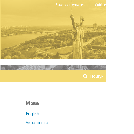
Зареєструватися
Увійти
Пошук
Мова
English
Й
Українська