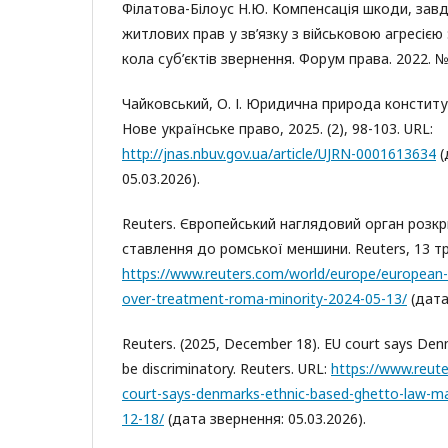
Філатова-Білоус Н.Ю. Компенсація шкоди, зав
житлових прав у зв’язку з військовою агресією
кола суб’єктів звернення. Форум права. 2022. № 
Чайковський, О. І. Юридична природа конститу
Нове українське право, 2025. (2), 98-103. URL:
http://jnas.nbuv.gov.ua/article/UJRN-0001613634
(
05.03.2026).
Reuters. Європейський наглядовий орган розкр
ставлення до ромської меншини. Reuters, 13 тр
https://www.reuters.com/world/europe/european-
over-treatment-roma-minority-2024-05-13/
(дата
Reuters. (2025, December 18). EU court says Den
be discriminatory. Reuters. URL:
https://www.reut
court-says-denmarks-ethnic-based-ghetto-law-ma
12-18/
(дата звернення: 05.03.2026).