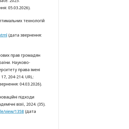
ate. 2025.
ня: 05.03.2026).
птимальних технологій
html
(дата звернення:
тлових прав громадян
раїни. Науково-
ерситету права імені
17, 204-214. URL:
ернення: 04.03.2026).
новаційні підходи
ічні візії, 2024. (35).
cle/view/1358
(дата