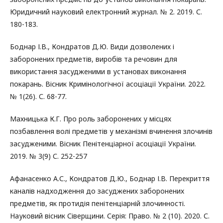
Юридичний науковий електронний журнал. № 2. 2019. С.
180-183.
Боднар І.В., Кондратов Д.Ю. Види дозволених і
заборонених предметів, виробів та речовин для
використання засудженими в установах виконання
покарань. Вісник Кримінологічної асоціації України. 2022.
№ 1(26). С. 68-77.
Махницька К.Г. Про роль заборонених у місцях
позбавлення волі предметів у механізмі вчинення злочинів
засудженими. Вісник Пенітенціарної асоціації України.
2019. № 3(9) С. 252-257
Афанасенко А.С., Кондратов Д.Ю., Боднар І.В. Перекриття
каналів надходження до засуджених заборонених
предметів, як протидія пенітенціарній злочинності.
Науковий вісник Сіверщини. Серія: Право. № 2 (10). 2020. С.