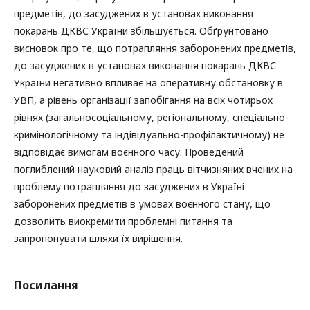
предметів, до засуджених в установах виконання
покарань ДКВС України збільшується. Обґрунтовано
висновок про те, що потрапляння заборонених предметів,
до засуджених в установах виконання покарань ДКВС
України негативно впливає на оперативну обстановку в
УВП, а рівень організації запобігання на всіх чотирьох
рівнях (загальносоціальному, регіональному, спеціально-
кримінологічному та індівідуально-профілактичному) не
відповідає вимогам воєнного часу. Проведений
поглиблений науковий аналіз праць вітчизняних вчених на
проблему потрапляння до засуджених в Україні
заборонених предметів в умовах воєнного стану, що
дозволить виокремити проблемні питання та
запропонувати шляхи їх вирішення.
Посилання