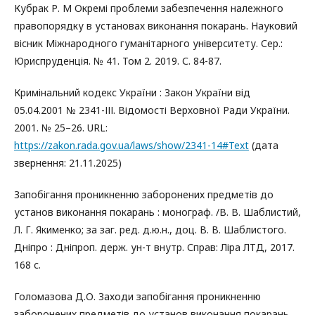
Кубрак Р. М Окремі проблеми забезпечення належного
правопорядку в установах виконання покарань. Науковий
вісник Міжнародного гуманітарного університету. Сер.:
Юриспруденція. № 41. Том 2. 2019. С. 84-87.
Кримінальний кодекс України : Закон України від
05.04.2001 № 2341-ІІІ. Відомості Верховної Ради України.
2001. № 25–26. URL:
https://zakon.rada.gov.ua/laws/show/2341-14#Text
(дата
звернення: 21.11.2025)
Запобігання проникненню заборонених предметів до
установ виконання покарань : монограф. /В. В. Шаблистий,
Л. Г. Якименко; за заг. ред. д.ю.н., доц. В. В. Шаблистого.
Дніпро : Дніпроп. держ. ун-т внутр. Справ: Ліра ЛТД, 2017.
168 с.
Голомазова Д.О. Заходи запобігання проникненню
заборонених предметів до установ виконання покарань.