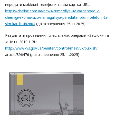
передати мобільні телефони та сім-картки. URL:
https://cheline.com.ua/news/crime/dlya-uv-yaznenogo-v-
chernigivskomu-sizo-namagalisya-peredatimobilni-telefoni-ta-
sim-kartki-482804
(дата звернення 25.11.2025).
Результати проведення спеціальних операцій «Заслон» та
«Щит». 2019. URL:
http://www.kvs.gov.ua/peniten/control/main/uk/publish/
article/896476 (дата звернення 25.11.2025)