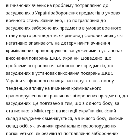
вітчизняних вчених на проблему потрапляння до
засуджених в Україні заборонених предметів в умовах
воєнного стану. Зазначено, що потрапляння до
засуджених заборонених предметів в умовах воєнного
стану варто розглядати, як різновид фонових явищ, які
негативно впаливають на детермінанти вчинення
кримінальних правопорушень засудженими в установах
виконання покарань ДКВС України. Доведено, що
проблеми потрапляння заборонених предметів, до
засуджених в установах виконання покарань ДКВС
України як фонового явища засвідчують негативну
тенденцію впливу на вчинення кримінального
правопорушення потрапляння заборонених предметів, до
засуджених. Це пов’язано з тим, що з одного боку, за
статистикою Міністерства юстиції України кількісний
склад засуджених зменшується, а з іншого боку, якісний
склад осіб, які вчинили кримінальне правопорушення
погіршується, як результат потрапляння заборонених