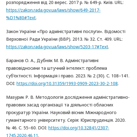
розпорядження від 20 верес. 2017 р. № 649-р. Київ. URL:
https://zakon.rada.gov.ua/laws/show/649-2017-
%D1%80#Text
.
Закон України «Про адміністративні послуги». Відомості
Верховної Ради України (ВВР). 2013. № 32. Ст. 409. URL:
https://zakon.rada.gov.ua/laws/show/5203-17#Text
.
Баранов О. А., Дубняк М. В. Адміністративні
правовідносини та штучний інтелект: проблема
суб’єктності. Інформація і право. 2023. № 2 (30). С. 108–141.
DOI:
https://doi.org/10.31359/1993-0909-2023-30-2-108
.
Мазурик Р. В. Методологія дослідження адміністративно-
правових засад організації та діяльності обласних
прокуратур України. Науковий вісник Міжнародного
гуманітарного університету. Серія: Юриспруденція. 2020.
№ 46. С. 55–60. DOI:
https://doi.org/10.32841/2307-
1745.2020.46.11
.