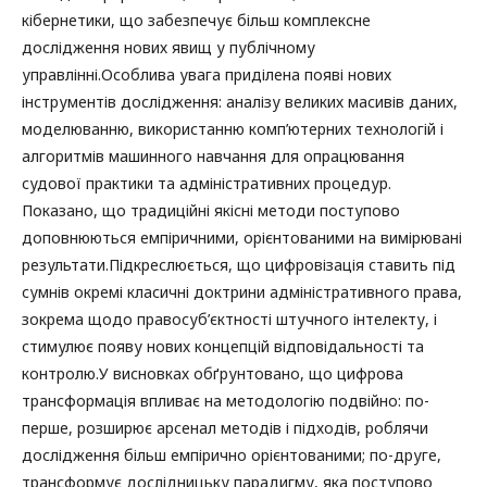
кібернетики, що забезпечує більш комплексне
дослідження нових явищ у публічному
управлінні.Особлива увага приділена появі нових
інструментів дослідження: аналізу великих масивів даних,
моделюванню, використанню комп’ютерних технологій і
алгоритмів машинного навчання для опрацювання
судової практики та адміністративних процедур.
Показано, що традиційні якісні методи поступово
доповнюються емпіричними, орієнтованими на вимірювані
результати.Підкреслюється, що цифровізація ставить під
сумнів окремі класичні доктрини адміністративного права,
зокрема щодо правосуб’єктності штучного інтелекту, і
стимулює появу нових концепцій відповідальності та
контролю.У висновках обґрунтовано, що цифрова
трансформація впливає на методологію подвійно: по-
перше, розширює арсенал методів і підходів, роблячи
дослідження більш емпірично орієнтованими; по-друге,
трансформує дослідницьку парадигму, яка поступово