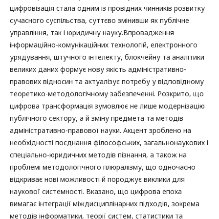
цифровізація стала одним із провідних чинників розвитку
сучасного суспільства, суттєво змінивши як публічне
управління, так і юридичну науку.Впровадження
інформаційно-комунікаційних технологій, електронного
урядування, штучного інтелекту, блокчейну та аналітики
великих даних формує нову якість адміністративно-
правових відносин та актуалізує потребу у відповідному
теоретико-методологічному забезпеченні. Розкрито, що
цифрова трансформація зумовлює не лише модернізацію
публічного сектору, а й зміну предмета та методів
адміністративно-правової науки. Акцент зроблено на
необхідності поєднання філософських, загальнонаукових і
спеціально-юридичних методів пізнання, а також на
проблемі методологічного плюралізму, що одночасно
відкриває нові можливості й породжує виклики для
наукової системності. Вказано, що цифрова епоха
вимагає інтеграції міждисциплінарних підходів, зокрема
методів інформатики, теорії систем, статистики та