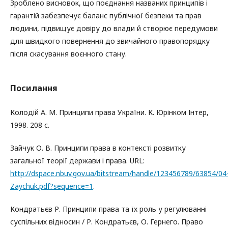
Зроблено висновок, що поєднання названих принципів і
гарантій забезпечує баланс публічної безпеки та прав
людини, підвищує довіру до влади й створює передумови
для швидкого повернення до звичайного правопорядку
після скасування воєнного стану.
Посилання
Колодій А. М. Принципи права України. К. Юрінком Інтер,
1998. 208 с.
Зайчук О. В. Принципи права в контексті розвитку
загальної теорії держави і права. URL:
http://dspace.nbuv.gov.ua/bitstream/handle/123456789/63854/04
Zaychuk.pdf?sequence=1
.
Кондратьєв Р. Принципи права та їх роль у регулюванні
суспільних відносин / Р. Кондратьєв, О. Гернего. Право