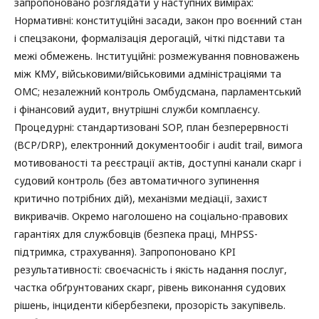
запропоновано розглядати у наступних вимірах:
Нормативні: конституційні засади, закон про воєнний стан
і спецзакони, формалізація дерогацій, чіткі підстави та
межі обмежень. Інституційні: розмежування повноважень
між КМУ, військовими/військовими адміністраціями та
ОМС; незалежний контроль Омбудсмана, парламентський
і фінансовий аудит, внутрішні служби комплаєнсу.
Процедурні: стандартизовані SOP, план безперервності
(BCP/DRP), електронний документообіг і audit trail, вимога
мотивованості та реєстрації актів, доступні канали скарг і
судовий контроль (без автоматичного зупинення
критично потрібних дій), механізми медіації, захист
викривачів. Окремо наголошено на соціально-правових
гарантіях для службовців (безпека праці, MHPSS-
підтримка, страхування). Запропоновано KPI
результативності: своєчасність і якість надання послуг,
частка обґрунтованих скарг, рівень виконання судових
рішень, інциденти кібербезпеки, прозорість закупівель.