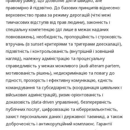
правову рамку, що дозволяє діяти швидко, але
правомірно й підзвітно. До базових принципів віднесено:
верховенство права за режиму дерогацій (чіткі межі
тимчасових відступів від прав людини), законність і
спеціальну компетенцію (дії лише в межах наданих
повноважень), необхідність, пропорційність і строковість
втручань (із sunset-критеріями та тригерами деескалації),
підзвітність і контрольованість (внутрішній і зовнішній
нагляд), належну адміністрацію та процесуальну
справедливість у межах можливого (audi alteram partem,
мотивованість рішень), недискримінацію та повагу до
гідності, прозорість і ефективну комунікацію, єдність
командування та субсидіарність (координація цивільних і
військових адміністрацій), ризик-орієнтованість і
доказовість (data-driven управління), безперервність
публічних послуг, цифровізацію та кіберрезильєнтність,
захист персональних даних і державної таємниці, а також
доброчесність і антикорупційний комплаєнс. Гарантії