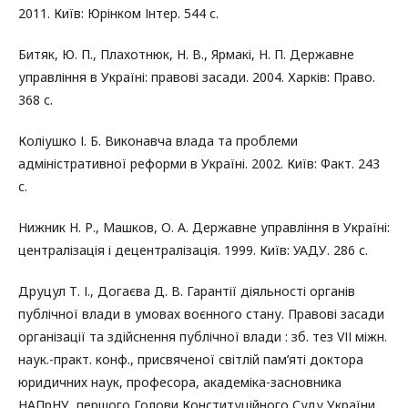
2011. Київ: Юрінком Інтер. 544 с.
Битяк, Ю. П., Плахотнюк, Н. В., Ярмакі, Н. П. Державне
управління в Україні: правові засади. 2004. Харків: Право.
368 с.
Коліушко І. Б. Виконавча влада та проблеми
адміністративної реформи в Україні. 2002. Київ: Факт. 243
с.
Нижник Н. Р., Машков, О. А. Державне управління в Україні:
централізація і децентралізація. 1999. Київ: УАДУ. 286 с.
Друцул Т. І., Догаєва Д. В. Гарантії діяльності органів
публічної влади в умовах воєнного стану. Правові засади
організації та здійснення публічної влади : зб. тез VІІ міжн.
наук.-практ. конф., присвяченої світлій пам’яті доктора
юридичних наук, професора, академіка-засновника
НАПрНУ, першого Голови Конституційного Суду України