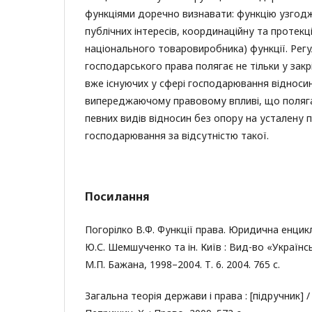
функціями доречно визнавати: функцію узгод
публічних інтересів, координаційну та протекці
національного товаровиробника) функції. Рег
господарського права полягає не тільки у закр
вже існуючих у сфері господарювання відносин
випереджаючому правовому впливі, що поляга
певних видів відносин без опору на усталену 
господарювання за відсутністю такої.
Посилання
Погорілко В.Ф. Функції права. Юридична енциклоп
Ю.С. Шемшученко та ін. Київ : Вид-во «Українс
М.П. Бажана, 1998–2004. Т. 6. 2004. 765 с.
Загальна теорія держави і права : [підручник] / 