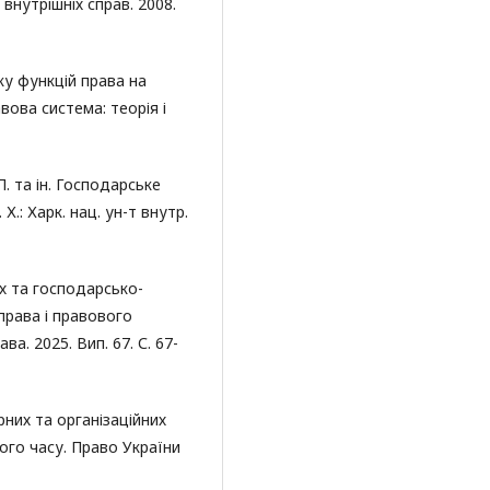
нутрішніх справ. 2008.
ку функцій права на
ова система: теорія і
. та ін. Господарське
Х.: Харк. нац. ун-т внутр.
х та господарсько-
права і правового
а. 2025. Вип. 67. С. 67-
них та організаційних
ого часу. Право України