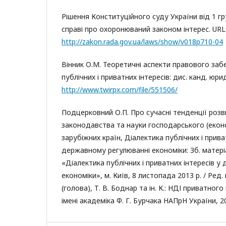
Рішення Конституційного суду України від 1 г
справі про охоронюваний законом інтерес. URL
http://zakon.rada.gov.ua/laws/show/v018p710-04
Вінник О.М. Теоретичні аспекти правового забе
публічних і приватних інтересів: дис. канд. юрид
http://www.twirpx.com/file/551506/
Подцерковний О.П. Про сучасні тенденції роз
законодавства та науки господарського (екон
зарубіжних країн, Діалектика публічних і прива
державному регулюванні економіки: Зб. матері
«Діалектика публічних і приватних інтересів 
економіки», м. Київ, 8 листопада 2013 р. / Ред.
(голова), Т. В. Боднар та ін. К.: НДІ приватног
імені академіка Ф. Г. Бурчака НАПрН України, 20