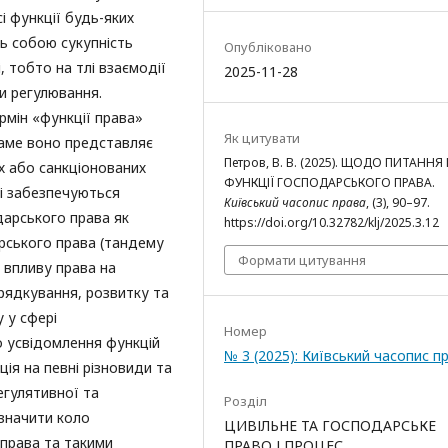
і функції будь-яких
ь собою сукупність
Опубліковано
, тобто на тлі взаємодії
2025-11-28
ми регулювання.
рмін «функції права»
Як цитувати
саме воно представляє
Петров, В. В. (2025). ЩОДО ПИТАННЯ
х або санкціонованих
ФУНКЦІЇ ГОСПОДАРСЬКОГО ПРАВА.
 і забезпечуються
Київський часопис права
, (3), 90–97.
дарського права як
https://doi.org/10.32782/klj/2025.3.12
рського права (тандему
Формати цитування
 впливу права на
орядкування, розвитку та
 у сфері
Номер
 усвідомлення функцій
№ 3 (2025): Київський часопис п
ія на певні різновиди та
егулятивної та
Розділ
изначити коло
ЦИВІЛЬНЕ ТА ГОСПОДАРСЬКЕ
 права та такими
ПРАВО І ПРОЦЕС