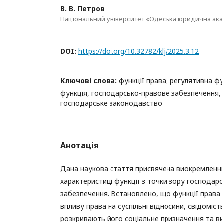
В. В. Петров
Національний університет «Одеська юридична ак
DOI:
https://doi.org/10.32782/klj/2025.3.12
Ключові слова:
функції права, регулятивна ф
функція, господарсько-правове забезпечення,
господарське законодавство
Анотація
Дана наукова стаття присвячена виокремленню
характеристиці функції з точки зору господар
забезпечення. Встановлено, що функції права 
впливу права на суспільні відносини, свідомість 
розкривають його соціальне призначення та ви