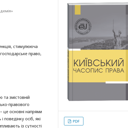
адемія»
ункція, стимулююча
 господарське право,
 та змістовній
сько-правового
– це основні напрями
і поведінку осіб, які
PDF
пливають із сутності