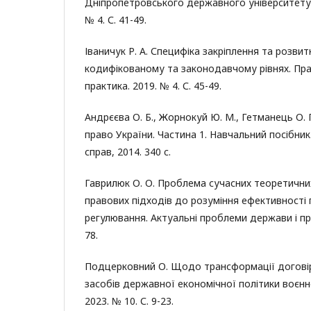
Дніпропетровського державного університету в
№ 4. С. 41-49.
Іваничук Р. А. Специфіка закріплення та розвит
кодифікованому та законодавчому рівнях. Прав
практика. 2019. № 4. С. 45-49.
Андрєєва О. Б., Жорнокуй Ю. М., Гетманець О. П
право України. Частина 1. Навчальний посібник. 
справ, 2014. 340 c.
Гаврилюк О. О. Проблема сучасних теоретични
правових підходів до розуміння ефективності 
регулювання. Актуальні проблеми держави і прав
78.
Подцерковний О. Щодо трансформації договір
засобів державної економічної політики воєнн
2023. № 10. С. 9-23.