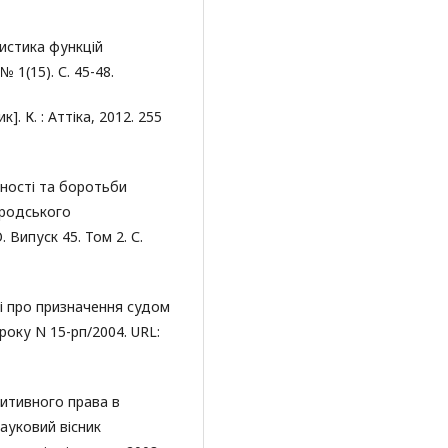
истика функцій
№ 1(15). С. 45-48.
]. К. : Аттіка, 2012. 255
дності та боротьби
ородського
 Випуск 45. Том 2. С.
і про призначення судом
року N 15-рп/2004. URL:
зитивного права в
ауковий вісник