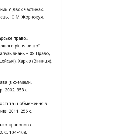
ник У двох частинах.
нець, Ю.М. Жорнокуя,
арське право»
ершого рівня вищої
 галузь знань – 08 Право,
ейські). Харків (Вінниця).
ава (з схемами,
, 2002. 353 с.
сті та її обмеження в
їв. 2011. 256 с.
рсько-правового
2. С. 104–108.