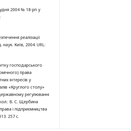
рудня 2004 № 18-рп у
:
зпечення реалізації
. наук. Київ, 2004. URL:
витку господарського
омічного) права
тних інтересів у
алів «Круглого столу»
у державному регулюванні
 кол.: В. С. Щербина
о права і підприємництва
13. 257 с.