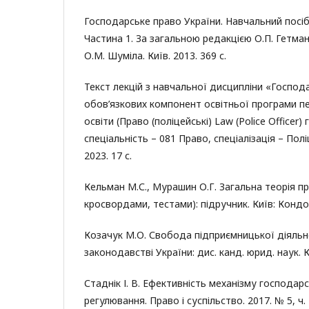
Господарське право України. Навчальний посіб
Частина 1. За загальною редакцією О.П. Гетма
О.М. Шуміла. Київ. 2013. 369 с.
Текст лекцій з навчальної дисципліни «Господ
обов’язкових компонент освітньої програми п
освіти (Право (поліцейські) Law (Police Officer)
спеціальність – 081 Право, спеціалізація – Поліц
2023. 17 с.
Кельман М.С., Мурашин О.Г. Загальна теорія пр
кросвордами, тестами): підручник. Київ: Кондор
Козачук М.О. Свобода підприємницької діяльно
законодавстві України: дис. канд. юрид. наук. Ки
Стаднік І. В. Ефективність механізму господа
регулювання. Право і суспільство. 2017. № 5, ч. 