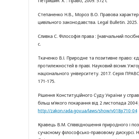
Петришин. Х. : Право, 2009. 572 с
Степаненко Н.В., Мороз В.О. Правова характер
цивільного законодавства. Legal Bulletin. 2025. 
Сливка С. Філософія права : [навчальний посібник
с.
Ткаченко В.І. Природне та позитивне право: є
протилежностей в праві. Науковий вісник Ужг
національного університету. 2017. Серія ПРАВО.
171-175.
Рішення Конституційного Суду України у справ
більш м’якого покарання від 2 листопада 2004 
http://zakon.rada.gov.ua/laws/show/v018p710-04
Кравець В.М. Співвідношення природного і по
сучасному філософсько-правовому дискурсі. Н