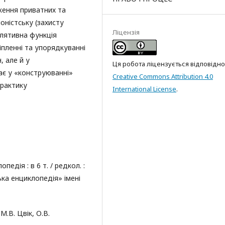
ження приватних та
оністську (захисту
Ліцензія
улятивна функція
іпленні та упорядкуванні
, але й у
Ця робота ліцензується відповідно
є у «конструюванні»
Creative Commons Attribution 4.0
практику
International License
.
едія : в 6 т. / редкол. :
ька енциклопедія» імені
М.В. Цвік, О.В.