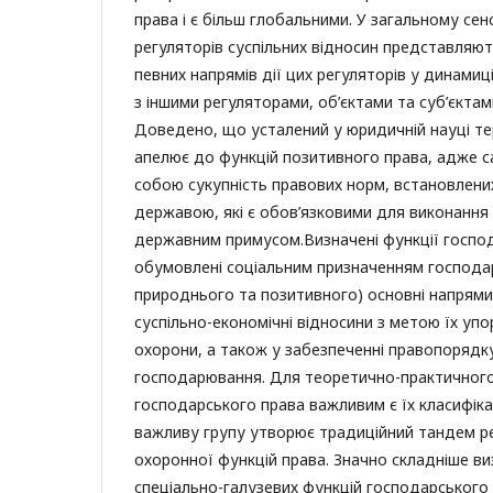
права і є більш глобальними. У загальному сенс
регуляторів суспільних відносин представляют
певних напрямів дії цих регуляторів у динамиці
з іншими регуляторами, об’єктами та суб’єкта
Доведено, що усталений у юридичній науці те
апелює до функцій позитивного права, адже 
собою сукупність правових норм, встановлени
державою, які є обов’язковими для виконання
державним примусом.Визначені функції госпо
обумовлені соціальним призначенням господа
природнього та позитивного) основні напрями
суспільно-економічні відносини з метою їх уп
охорони, а також у забезпеченні правопорядку
господарювання. Для теоретично-практичного
господарського права важливим є їх класифікац
важливу групу утворює традиційний тандем р
охоронної функцій права. Значно складніше в
спеціально-галузевих функцій господарського