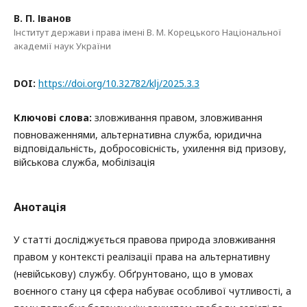
В. П. Іванов
Інститут держави і права імені В. М. Корецького Національної
академії наук України
DOI:
https://doi.org/10.32782/klj/2025.3.3
Ключові слова:
зловживання правом, зловживання
повноваженнями, альтернативна служба, юридична
відповідальність, добросовісність, ухилення від призову,
військова служба, мобілізація
Анотація
У статті досліджується правова природа зловживання
правом у контексті реалізації права на альтернативну
(невійськову) службу. Обґрунтовано, що в умовах
воєнного стану ця сфера набуває особливої чутливості, а