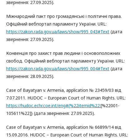
звернення: 27.09.2025).
Міжнародний пакт про громадянські і політичні права.
Офіційний вебпортал парламенту України. URL:
https://zakon.rada.gov.ua/laws/show/995_043#Text
(дата
звернення: 27.09.2025).
Конвенція про захист прав людини і основоположних
свобод. Офіційний вебпортал парламенту України. URL:
https://zakon.rada.gov.ua/laws/show/995_004#Text
(дата
звернення: 28.09.2025).
Case of Bayatyan v. Armenia, аpplication № 23459/03 від
7.07.2011. HUDOC – European Court of Human Rights. URL:
https://hudoc.echr.coe.int/eng#{%22itemid%22:
[%22001-
105611%22]} (дата звернення: 27.09.2025).
Case of Bayatyan v. Armenia, аpplication № 66899/14 від
15.09.2016. HUDOC – European Court of Human Rights. URL: