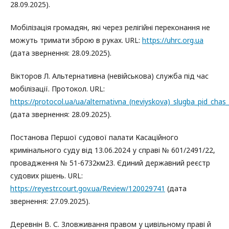
28.09.2025).
Мобілізація громадян, які через релігійні переконання не
можуть тримати зброю в руках. URL:
https://uhrc.org.ua
(дата звернення: 28.09.2025).
Вікторов Л. Альтернативна (невійськова) служба під час
мобілізації. Протокол. URL:
https://protocol.ua/ua/alternativna_(neviyskova)_slugba_pid_chas_
(дата звернення: 28.09.2025).
Постанова Першої судової палати Касаційного
кримінального суду від 13.06.2024 у справі № 601/2491/22,
провадження № 51-6732км23. Єдиний державний реєстр
судових рішень. URL:
https://reyestr.court.gov.ua/Review/120029741
(дата
звернення: 27.09.2025).
Деревнін В. С. Зловживання правом у цивільному праві й