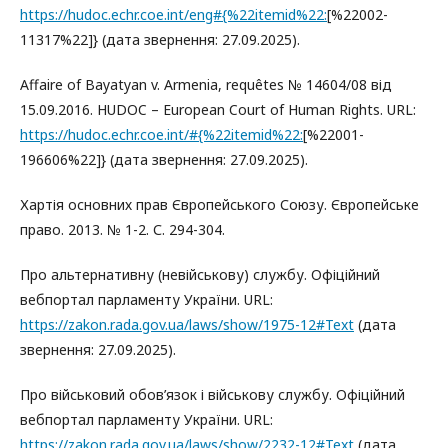
https://hudoc.echr.coe.int/eng#{%22itemid%22:
[%22002-
11317%22]} (дата звернення: 27.09.2025).
Affaire of Bayatyan v. Armenia, requêtes № 14604/08 від
15.09.2016. HUDOC – European Court of Human Rights. URL:
https://hudoc.echr.coe.int/#{%22itemid%22:
[%22001-
196606%22]} (дата звернення: 27.09.2025).
Хартія основних прав Європейського Союзу. Європейське
право. 2013. № 1-2. С. 294-304.
Про альтернативну (невійськову) службу. Офіційний
вебпортал парламенту України. URL:
https://zakon.rada.gov.ua/laws/show/1975-12#Text
(дата
звернення: 27.09.2025).
Про військовий обов’язок і військову службу. Офіційний
вебпортал парламенту України. URL:
https://zakon.rada.gov.ua/laws/show/2232-12#Text
(дата