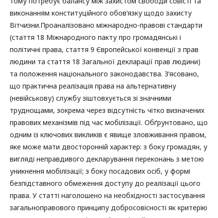
тому потребує балансу між захистом свободи совісті та
виконанням конституційного обов’язку щодо захисту
Вітчизни.Проаналізовано міжнародно-правові стандарти
(стаття 18 Міжнародного пакту про громадянські і
політичні права, стаття 9 Європейської конвенції з прав
людини та стаття 18 Загальної декларації прав людини)
та положення національного законодавства. З’ясовано,
що практична реалізація права на альтернативну
(невійськову) службу зіштовхується зі значними
труднощами, зокрема через відсутність чітко визначених
правових механізмів під час мобілізації. Обґрунтовано, що
одним із ключових викликів є явище зловживання правом,
яке може мати двосторонній характер: з боку громадян, у
вигляді неправдивого декларування переконань з метою
уникнення мобілізації; з боку посадових осіб, у формі
безпідставного обмеження доступу до реалізації цього
права. У статті наголошено на необхідності застосування
загальноправового принципу добросовісності як критерію