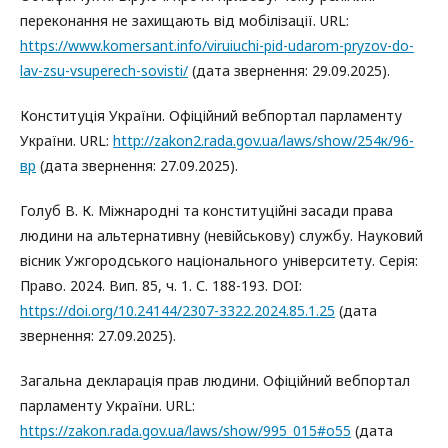
переконання не захищають від мобілізації. URL:
https://www.komersant.info/viruiuchi-pid-udarom-pryzov-do-
lav-zsu-vsuperech-sovisti/
(дата звернення: 29.09.2025).
Конституція України. Офіційний вебпортал парламенту
України. URL:
http://zakon2.rada.gov.ua/laws/show/254к/96-
вр
(дата звернення: 27.09.2025).
Голуб В. К. Міжнародні та конституційні засади права
людини на альтернативну (невійськову) службу. Науковий
вісник Ужгородського національного університету. Серія:
Право. 2024. Вип. 85, ч. 1. С. 188-193. DOI:
https://doi.org/10.24144/2307-3322.2024.85.1.25
(дата
звернення: 27.09.2025).
Загальна декларація прав людини. Офіційний вебпортал
парламенту України. URL:
https://zakon.rada.gov.ua/laws/show/995_015#o55
(дата