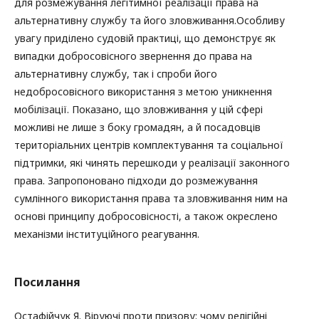
для розмежування легітимної реалізації права на
альтернативну службу та його зловживання.Особливу
увагу приділено судовій практиці, що демонструє як
випадки добросовісного звернення до права на
альтернативну службу, так і спроби його
недобросовісного використання з метою уникнення
мобілізації. Показано, що зловживання у цій сфері
можливі не лише з боку громадян, а й посадовців
територіальних центрів комплектування та соціальної
підтримки, які чинять перешкоди у реалізації законного
права. Запропоновано підходи до розмежування
сумлінного використання права та зловживання ним на
основі принципу добросовісності, а також окреслено
механізми інституційного реагування.
Посилання
Остафійчук Я. Віруючі проти призову: чому релігійні