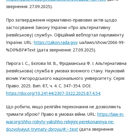
звернення: 27.09.2025).
Про затвердження нормативно-правових актів щодо
застосування Закону України «Про альтернативну
(невійськову) службу». Офіційний вебпортал парламенту
України. URL:
https://zakon.rada.gov
. ua/laws/show/2066-99-
%D0%BF#Text (дата звернення: 27.09.2025).
Пирога І. С., Бєлова М. В., Фрідманська Ф. І. Альтернативна
(невійськова) служба в умовах воєнного стану. Науковий
вісник Ужгородського національного університету. Серія:
Право. 2025. Вип. 87, ч. 4. С. 347–354. DOI:
https://doi.org/10.24144/2307-3322.2025.87.4.54
.
Що робити, якщо релігійні переконання не дозволяють
тримати зброю? Право в умовах війни. URL:
https://law-in-
war.org/shho-robyty-yakshho-religijni-perekonannya-ne-
dozvolyayut-trymaty-zbroyu/#:~:text
(дата звернення: