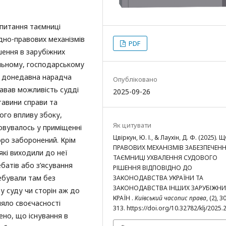
 питання таємниці
дно-правових механізмів
PDF
шення в зарубіжних
ільному, господарському
и донедавна нарадча
Опубліковано
давав можливість судді
2025-09-26
тавини справи та
ого впливу збоку,
Як цитувати
овувалось у приміщенні
Цвіркун, Ю. І., & Лаухін, Д. Ф. (2025).
оро заборонений. Крім
ПРАВОВИХ МЕХАНІЗМІВ ЗАБЕЗПЕЧЕН
які виходили до неї
ТАЄМНИЦІ УХВАЛЕННЯ СУДОВОГО
батів або з’ясування
РІШЕННЯ ВІДПОВІДНО ДО
ебували там без
ЗАКОНОДАВСТВА УКРАЇНИ ТА
ЗАКОНОДАВСТВА ІНШИХ ЗАРУБІЖНИ
у суду чи сторін аж до
КРАЇН .
Київський часопис права
, (2), 
яло своєчасності
313. https://doi.org/10.32782/klj/2025.
ено, що існування в