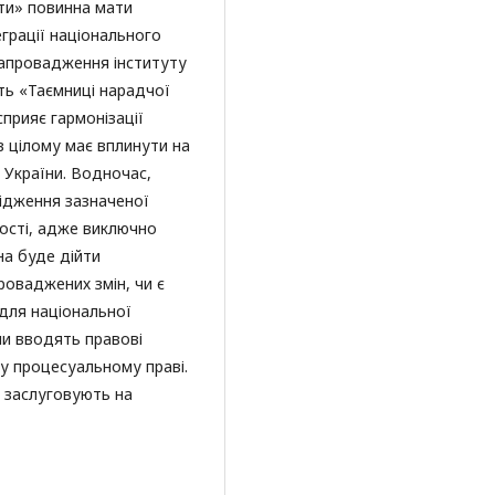
ати» повинна мати
грації національного
Запровадження інституту
ть «Таємниці нарадчої
сприяє гармонізації
в цілому має вплинути на
 України. Водночас,
ідження зазначеної
ості, адже виключно
на буде дійти
роваджених змін, чи є
 для національної
ми вводять правові
му процесуальному праві.
а заслуговують на