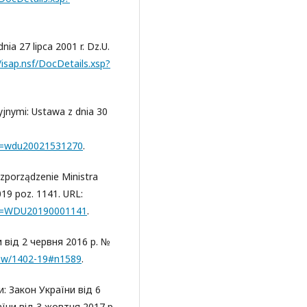
a 27 lipca 2001 r. Dz.U.
l/isap.nsf/DocDetails.xsp?
jnymi: Ustawa z dnia 30
?id=wdu20021531270
.
porządzenie Ministra
019 poz. 1141. URL:
p?id=WDU20190001141
.
 від 2 червня 2016 р. №
how/1402-19#n1589
.
: Закон України від 6
аїни від 3 жовтня 2017 р.