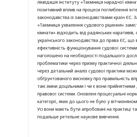
ліквідація інституту «Таємниця нарадчої кімн
позитивний вплив на процеси поглиблення інте
законодавства із законодавствами країн ЄС. 
«Таємниця ухвалення судового рішення» заміс
кімнати» відходить від радянських наративів, 
українського законодавства до права ЄС, що 
ефективність функціонування судової системи
наголошено на необхідності подальшого досл
проблематики через призму практичної діяльн
через детальний аналіз судової практики мож
обґрунтованого висновку про правильність вп
такі зміни доцільними і чи є вони прийнятними
правової системи. Оновлені процесуальні нор
категорії, яких до цього не було у вітчизняно
Усі вони мають бути апробовані на практиці т
подальше ретельне наукове вивчення.