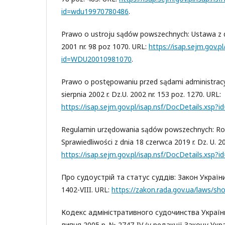
id=wdu19970780486
.
Prawo o ustroju sądów powszechnych: Ustawa z dni
2001 nr. 98 poz 1070. URL:
https://isap.sejm.gov.p
id=WDU20010981070
.
Prawo o postępowaniu przed sądami administracy
sierpnia 2002 r. Dz.U. 2002 nr. 153 poz. 1270. URL:
https://isap.sejm.gov.pl/isap.nsf/DocDetails.xsp
Regulamin urzędowania sądów powszechnych: Roz
Sprawiedliwości z dnia 18 czerwca 2019 r. Dz. U. 2
https://isap.sejm.gov.pl/isap.nsf/DocDetails.xs
Про судоустрій та статус суддів: Закон України
1402-VIII. URL:
https://zakon.rada.gov.ua/laws/s
Кодекс адміністративного судочинства України
липня 2005 р. № 2747-IV (у редакції Закону Укр