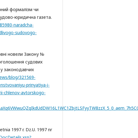
ірний формалізм чи
Судово-юридична газета.
285980-naradcha-
dlivogo-sudovogo-
овні новели Закону №
оголошення судових
ву законодавчих
news/blog/321569-
stvovaniyu-prinyatiya-i-
i-chlenov-avtorskogo-
AaXq6VWwuQZqIkdUdDW16L1WC1ZbjtLSFyyTW8zzX_5_0_aem_7h5
etnia 1997 r. Dz.U. 1997 nr
/DocDetails.xsp?