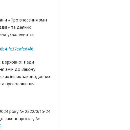
їни «Про внесення змін
ддів» та деяких
ння ухвалення та
a8b4-fc37eafed4f6
.
я Верховної Ради
ня змін до Закону
еяких інших законодавчих
 та проголошення
2024 року № 2322/0/15-24
до законопроєкту №
9
.