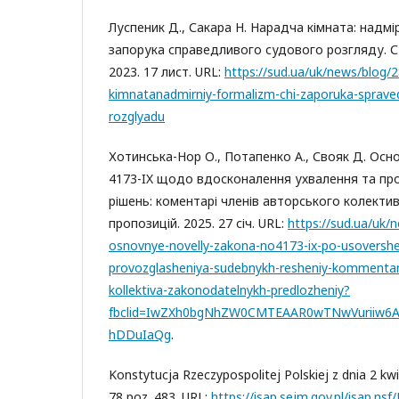
Луспеник Д., Сакара Н. Нарадча кімната: надм
запорука справедливого судового розгляду. 
2023. 17 лист. URL:
https://sud.ua/uk/news/blog/
kimnatanadmirniy-formalizm-chi-zaporuka-sprave
rozglyadu
Хотинська-Нор О., Потапенко А., Свояк Д. Осн
4173-IX щодо вдосконалення ухвалення та пр
рішень: коментарі членів авторського колекти
пропозицій. 2025. 27 січ. URL:
https://sud.ua/uk/
osnovnye-novelly-zakona-no4173-ix-po-usovershen
provozglasheniya-sudebnykh-resheniy-kommentari
kollektiva-zakonodatelnykh-predlozheniy?
fbclid=IwZXh0bgNhZW0CMTEAAR0wTNwVuriiw6
hDDuIaQg
.
Konstytucja Rzeczypospolitej Polskiej z dnia 2 kwi
78 poz. 483. URL:
https://isap.sejm.gov.pl/isap.nsf