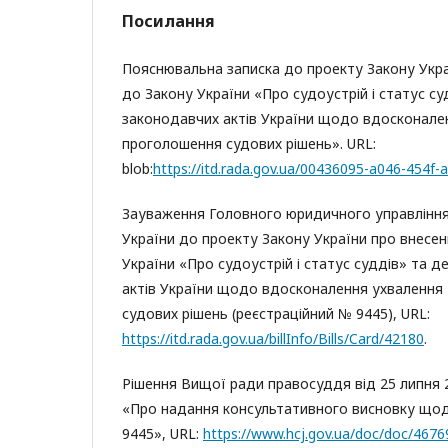
Посилання
Пояснювальна записка до проекту Закону Укра
до Закону України «Про судоустрій і статус су
законодавчих актів України щодо вдосконале
проголошення судових рішень». URL:
blob:
https://itd.rada.gov.ua/00436095-a046-454f-
Зауваження Головного юридичного управлінн
України до проекту Закону України про внесен
України «Про судоустрій і статус суддів» та д
актів України щодо вдосконалення ухвалення
судових рішень (реєстраційний № 9445), URL:
https://itd.rada.gov.ua/billInfo/Bills/Card/42180
.
Рішення Вищої ради правосуддя від 25 липня 
«Про надання консультативного висновку що
9445», URL:
https://www.hcj.gov.ua/doc/doc/4676