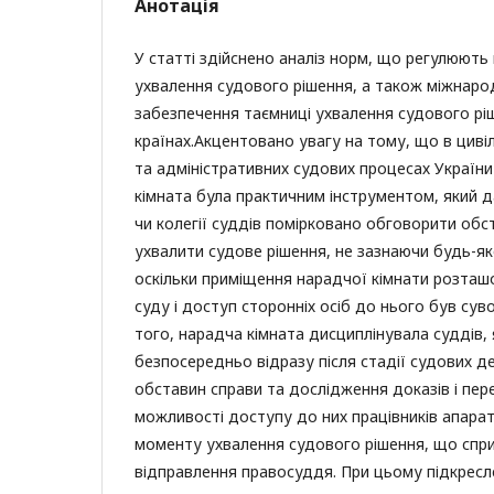
Анотація
У статті здійснено аналіз норм, що регулюють
ухвалення судового рішення, а також міжнаро
забезпечення таємниці ухвалення судового рі
країнах.Акцентовано увагу на тому, що в цив
та адміністративних судових процесах Україн
кімната була практичним інструментом, який 
чи колегії суддів помірковано обговорити обс
ухвалити судове рішення, не зазнаючи будь-як
оскільки приміщення нарадчої кімнати розташ
суду і доступ сторонніх осіб до нього був сув
того, нарадча кімната дисциплінувала суддів, 
безпосередньо відразу після стадії судових де
обставин справи та дослідження доказів і пер
можливості доступу до них працівників апарат
моменту ухвалення судового рішення, що спри
відправлення правосуддя. При цьому підкресл