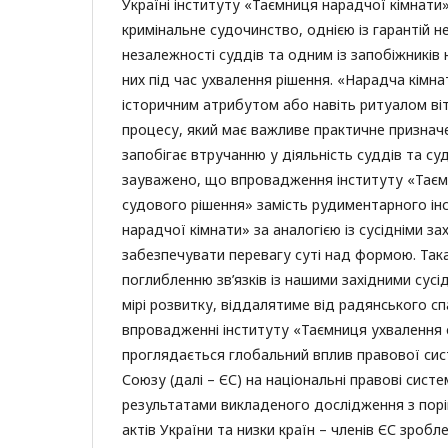
Україні інституту «Таємниця нарадчої кімнати»
кримінальне судочинство, однією із гарантій 
незалежності суддів та одним із запобіжників
них під час ухвалення рішення. «Нарадча кімна
історичним атрибутом або навіть ритуалом ві
процесу, який має важливе практичне призначе
запобігає втручанню у діяльність суддів та су
зауважено, що впровадження інституту «Таєм
судового рішення» замість рудиментарного ін
нарадчої кімнати» за аналогією із сусідніми з
забезпечувати перевагу суті над формою. Так
поглибленню зв’язків із нашими західними сусід
мірі розвитку, віддалятиме від радянського сп
впровадженні інституту «Таємниця ухвалення
проглядається глобальний вплив правової си
Союзу (далі – ЄС) на національні правові систе
результатами викладеного дослідження з пор
актів України та низки країн – членів ЄС зроб