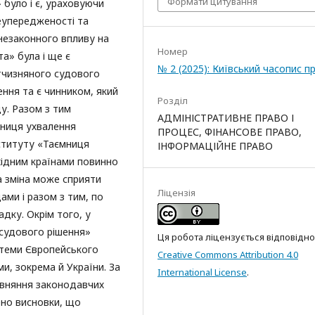
Формати цитування
 було і є, ураховуючи
неупередженості та
 незаконного впливу на
Номер
та» була і ще є
№ 2 (2025): Київський часопис п
тчизняного судового
ння та є чинником, який
Розділ
ду. Разом з тим
АДМІНІСТРАТИВНЕ ПРАВО І
ниця ухвалення
ПРОЦЕС, ФІНАНСОВЕ ПРАВО,
ституту «Таємниця
ІНФОРМАЦІЙНЕ ПРАВО
ахідним країнами повинно
а зміна може сприяти
Ліцензія
ами і разом з тим, по
адку. Окрім того, у
 судового рішення»
Ця робота ліцензується відповідно
стеми Європейського
Creative Commons Attribution 4.0
ми, зокрема й України. За
International License
.
івняння законодавчих
лено висновки, що