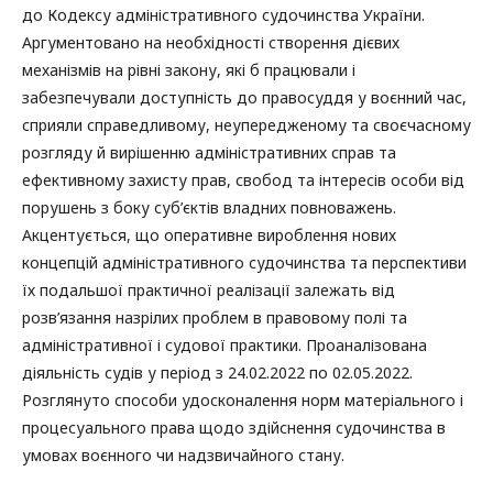
до Кодексу адміністративного судочинства України.
Аргументовано на необхідності створення дієвих
механізмів на рівні закону, які б працювали і
забезпечували доступність до правосуддя у воєнний час,
сприяли справедливому, неупередженому та своєчасному
розгляду й вирішенню адміністративних справ та
ефективному захисту прав, свобод та інтересів особи від
порушень з боку суб’єктів владних повноважень.
Акцентується, що оперативне вироблення нових
концепцій адміністративного судочинства та перспективи
їх подальшої практичної реалізації залежать від
розв’язання назрілих проблем в правовому полі та
адміністративної і судової практики. Проаналізована
діяльність судів у період з 24.02.2022 по 02.05.2022.
Розглянуто способи удосконалення норм матеріального і
процесуального права щодо здійснення судочинства в
умовах воєнного чи надзвичайного стану.