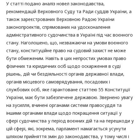
У статті подано аналіз новел законодавства,
рекомендацій Верховного Суду та Ради суддів України, а
також зареєстрованих Верховною Радою України
законопроектів, спрямованих на удосконалення
адміністративного судочинства в Україні під час воєнного
стану. Наголошено, що, незважаючи на умови воєнного
стану, конституційне право на судовий захист не може
бути обмеженим. Навіть в цих непростих умовах право
фізичних та юридичних осіб щодо оскарження в суді
рішень, дій чи бездіяльності органів державної влади,
органів місцевого самоврядування, посадових і
службових осіб, яке гарантоване статтею 55 Конституції
України, має бути забезпечене державою. Звернено увагу
на зусилля, вчинені органами системи правосуддя та
іншими органами влади щодо покращення ситуації у
сфері судочинства у період воєнних дій та на перешкоди у
цій сфері, які, зокрема, парламент намагається усунути
шляхом прийняття змін до законодавства, у тому числі і