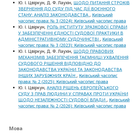
Ю. І. Цвіркун, Д. Ф. Лаухін,
ЩОДО ПИТАННЯ СТРОКІВ
ЗВЕРНЕННЯ ДО СУДУ ПІД ЧАС ДІЇ ВОЄННОГО
СТАНУ: АНАЛІЗ ЗАКОНОДАВСТВА
,
Київський
часопис права: № 3 (2024): Київський часопис права
Ю. І. Цвіркун,
РОЛЬ ІНСТИТУТУ ЗРАЗКОВОЇ СПРАВИ
У ЗАБЕЗПЕЧЕННІ ЄДНОСТІ СУДОВОЇ ПРАКТИКИ В
АДМІНІСТРАТИВНОМУ СУДОЧИНСТВІ
,
Київський
часопис права: № 3 (2023): Київський часопис права
Ю. І. Цвіркун, Д. Ф. Лаухін,
ЩОДО ПРАВОВИХ
МЕХАНІЗМІВ ЗАБЕЗПЕЧЕННЯ ТАЄМНИЦІ УХВАЛЕННЯ
СУДОВОГО РІШЕННЯ ВІДПОВІДНО ДО
ЗАКОНОДАВСТВА УКРАЇНИ ТА ЗАКОНОДАВСТВА
ІНШИХ ЗАРУБІЖНИХ КРАЇН
,
Київський часопис
права: № 2 (2025): Київський часопис права
Ю. І. Цвіркун,
АНАЛІЗ РІШЕНЬ ЄВРОПЕЙСЬКОГО
СУДУ З ПРАВ ЛЮДИНИ У СПРАВАХ ПРОТИ УКРАЇНИ
ЩОДО НЕЗАЛЕЖНОСТІ СУДОВОЇ ВЛАДИ
,
Київський
часопис права: № 2 (2026): Київський часопис права
Мова