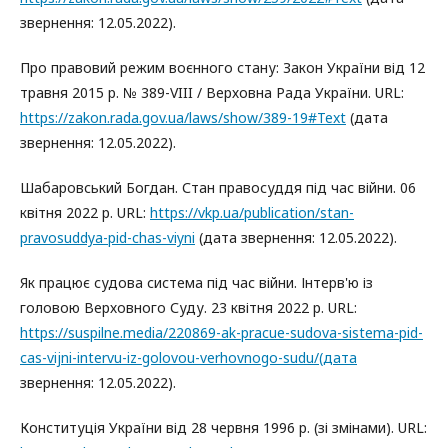
звернення: 12.05.2022).
Про правовий режим воєнного стану: Закон України від 12
травня 2015 р. № 389-VIII / Верховна Рада України. URL:
https://zakon.rada.gov.ua/laws/show/389-19#Text
(дата
звернення: 12.05.2022).
Шабаровський Богдан. Стан правосуддя під час війни. 06
квітня 2022 р. URL:
https://vkp.ua/publication/stan-
pravosuddya-pid-chas-viyni
(дата звернення: 12.05.2022).
Як працює судова система під час війни. Інтерв'ю із
головою Верховного Суду. 23 квітня 2022 р. URL:
https://suspilne.media/220869-ak-pracue-sudova-sistema-pid-
cas-vijni-intervu-iz-golovou-verhovnogo-sudu/(дата
звернення: 12.05.2022).
Конституція України від 28 червня 1996 р. (зі змінами). URL: