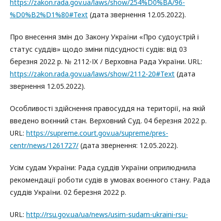
https://zakon.rada.gov.ua/laws/show/254%D0%BA/96-
%D0%B2%D1%80#Text
(дата звернення 12.05.2022).
Про внесення змін до Закону України «Про судоустрій і
статус суддів» щодо зміни підсудності судів: від 03
березня 2022 р. № 2112-ІХ / Верховна Рада України. URL:
https://zakon.rada.gov.ua/laws/show/2112-20#Text
(дата
звернення 12.05.2022).
Особливості здійснення правосуддя на території, на якій
введено воєнний стан. Верховний Суд. 04 березня 2022 р.
URL:
https://supreme.court.gov.ua/supreme/pres-
centr/news/1261727/
(дата звернення: 12.05.2022).
Усім судам України: Рада суддів України оприлюднила
рекомендації роботи судів в умовах воєнного стану. Рада
суддів України. 02 березня 2022 р.
URL:
http://rsu.gov.ua/ua/news/usim-sudam-ukraini-rsu-