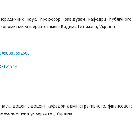
юридичних наук, професор, завідувач кафедри публічног
кономічний університет імені Вадима Гетьмана, Україна
rId=58889652600
rd/161814
 наук, доцент, доцент кафедри адміністративного, фінансовог
-економічний університет, Україна