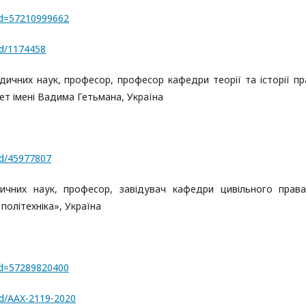
rId=57210999662
rd/1174458
чних наук, професор, професор кафедри теорії та історії пр
ет імені Вадима Гетьмана, Україна
rd/45977807
ичних наук, професор, завідувач кафедри цивільного прав
політехніка», Україна
rId=57289820400
rd/AAX-2119-2020