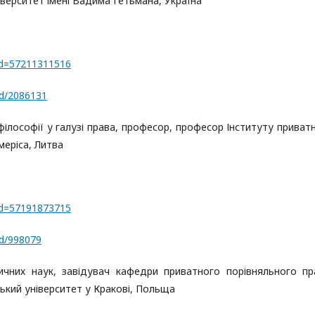
іверситет імені Вадима Гетьмана, Україна
rId=57211311516
rd/2086131
 філософії у галузі права, професор, професор Інституту приват
меріса, Литва
rId=57191873715
rd/998079
дичних наук, завідувач кафедри приватного порівняльного пр
ький університет у Кракові, Польща