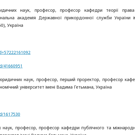
ридичних наук, професор, професор кафедри теорії прав
іональна академія Державної прикордонної служби України і
0), Україна
rId=57222161092
rd/41660951
юридичних наук, професор, перший проректор, професор каф
номічний університет імені Вадима Гетьмана, Україна
rd/1617530
их наук, професор, професор кафедри публічного та міжнарод