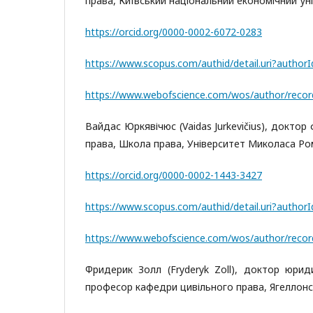
права, Київський національний економічний ун
https://orcid.org/0000-0002-6072-0283
https://www.scopus.com/authid/detail.uri?autho
https://www.webofscience.com/wos/author/reco
Вайдас Юркявічюс (Vaidas Jurkevičius), доктор
права, Школа права, Університет Миколаса Ро
https://orcid.org/0000-0002-1443-3427
https://www.scopus.com/authid/detail.uri?autho
https://www.webofscience.com/wos/author/reco
Фридерик Золл (Fryderyk Zoll), доктор юри
професор кафедри цивільного права, Ягеллонс