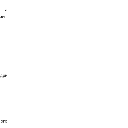
а та
мені
едри
ного