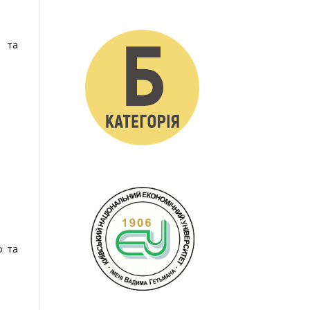
о та
о та