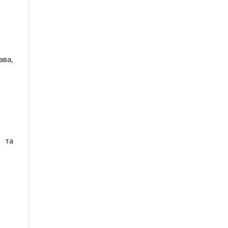
ава,
а та