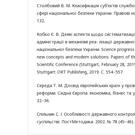
Столбовий В. М. Класифікація суб’єктів служб
сфері національної безпеки України. Правові но
132.
Кобко Є. В. Деякі аспекти щодо систематизації
адміністрації в механізмі реа- лізації державн
національної безпеки України. Science progress 
new concepts and modern solutions: Papers of th
Scientific Conference (Stuttgart, February 28, 2019
Stuttgart: ORT Publishing, 2019. С. 554–557.
Середа Т. М. Досвід європейських країн у про
реформи. Східна Європа: економіка, бізнес та уп
32–36.
Спільник С. І. Особливості державного контр
суспільстві. ПостМетодика. 2002. № 78 (45–46). 