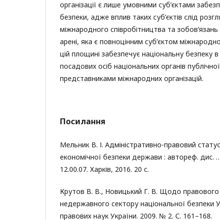
організації є лише умовними суб’єктами забез
безпеки, адже вплив таких суб’єктів слід розгл
міжнародного співробітництва та зобов’язань 
арені, яка є повноцінним суб’єктом міжнародн
цій площині забезпечує національну безпеку в 
посадових осіб національних органів публічно
представниками міжнародних організацій.
Посилання
Мельник В. І. Адміністративно-правовий статус
економічної безпеки держави : автореф. дис. …
12.00.07. Харків, 2016. 20 с.
Крутов В. В., Новицький Г. В. Щодо правового
недержавного сектору національної безпеки Ук
правових наук України. 2009. № 2. С. 161–168.