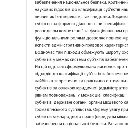
забезпечення національної безпеки. Критичний
наукових підходів до класифікації суб’єктів на
виявив як їхні переваги, так і недоліки. Зокрем
суб’єктів за формою діяльності чи специфікою 
розподілом компетенції та функціональним пр
функціональними ролями дозволяє повною мі
аспекти адміністративно-правової характеристи
Водночас такі підходи обмежують широту охо
суб’єктів у межах системи суб’єктів забезпече
На цій підставі сформульовано висновок про т
підходів до класифікації суб’єктів забезпечен
найбільш теоретично та практично оптимально
суб’єктів за ознакою юридичної (адміністрати
рівнем повноважень. У межах цієї класифікаці
суб’єктів: державні органи; органи місцевого 
громадянського суспільства. Окрему увагу при
суб’єктів міжнародного права (передусім міжна
забезпечення національної безпеки. Встановл