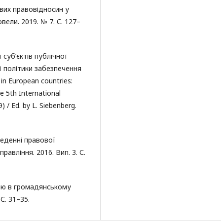
ових правовідносин у
вели. 2019. № 7. С. 127–
 суб’єктів публічної
ої політики забезпечення
in European countries:
e 5th International
) / Ed. by L. Siebenberg.
веденні правової
равління. 2016. Вип. 3. С.
олю в громадянському
С. 31–35.