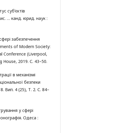
ус суб’єктів
с. … канд. юрид. наук :
у сфері забезпечення
ements of Modern Society:
cal Conference (Liverpool,
g House, 2019. С. 43–50.
трації в механізмі
аціональної безпеки
Вип. 4 (25), Т. 2. С. 84–
трування у сфері
онографія. Одеса :