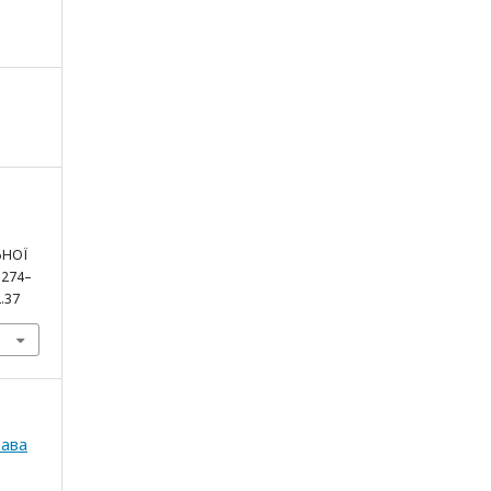
ЬНОЇ
, 274–
2.37
рава