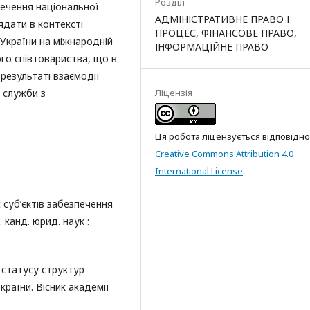
Розділ
печення національної
АДМІНІСТРАТИВНЕ ПРАВО І
ядати в контексті
ПРОЦЕС, ФІНАНСОВЕ ПРАВО,
України на міжнародній
ІНФОРМАЦІЙНЕ ПРАВО
ого співтовариства, що в
результаті взаємодії
ї служби з
Ліцензія
Ця робота ліцензується відповідно
Creative Commons Attribution 4.0
International License
.
 суб’єктів забезпечення
 канд. юрид. наук :
 статусу структур
раїни. Вісник академії