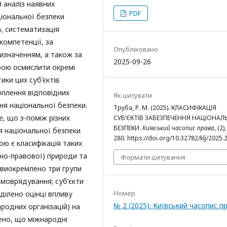
 аналіз наявних
PDF
ціональної безпеки
а, систематизація
компетенції, за
Опубліковано
изначенням, а також за
2025-09-26
рою осмислити окремі
ки цих суб’єктів.
плення відповідних
Як цитувати
ння національної безпеки.
Труба, Р. М. (2025). КЛАСИФІКАЦІЯ
е, що з-поміж різних
СУБ’ЄКТІВ ЗАБЕЗПЕЧЕННЯ НАЦІОНАЛ
БЕЗПЕКИ.
Київський часопис права
, (2)
ня національної безпеки
280. https://doi.org/10.32782/klj/2025.
ю є класифікація таких
вно-правової) природи та
Формати цитування
ї виокремлено три групи
самоврядування; суб’єкти
Номер
ділено оцінці впливу
№ 2 (2025): Київський часопис п
родних організацій) на
ено, що міжнародні