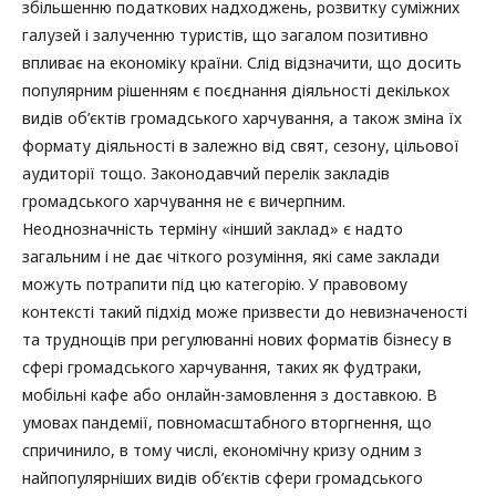
збільшенню податкових надходжень, розвитку суміжних
галузей і залученню туристів, що загалом позитивно
впливає на економіку країни. Слід відзначити, що досить
популярним рішенням є поєднання діяльності декількох
видів об’єктів громадського харчування, а також зміна їх
формату діяльності в залежно від свят, сезону, цільової
аудиторії тощо. Законодавчий перелік закладів
громадського харчування не є вичерпним.
Неоднозначність терміну «інший заклад» є надто
загальним і не дає чіткого розуміння, які саме заклади
можуть потрапити під цю категорію. У правовому
контексті такий підхід може призвести до невизначеності
та труднощів при регулюванні нових форматів бізнесу в
сфері громадського харчування, таких як фудтраки,
мобільні кафе або онлайн-замовлення з доставкою. В
умовах пандемії, повномасштабного вторгнення, що
спричинило, в тому числі, економічну кризу одним з
найпопулярніших видів об’єктів сфери громадського