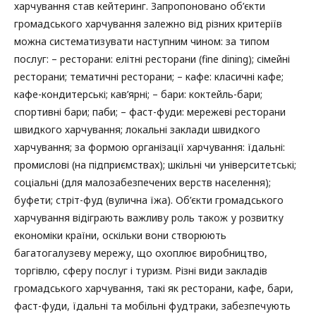
харчування став кейтеринг. Запропоновано об’єкти
громадського харчування залежно від різних критеріїв
можна систематизувати наступним чином: за типом
послуг: – ресторани: елітні ресторани (fine dining); сімейні
ресторани; тематичні ресторани; – кафе: класичні кафе;
кафе-кондитерські; кав’ярні; – бари: коктейль-бари;
спортивні бари; паби; – фаст-фуди: мережеві ресторани
швидкого харчування; локальні заклади швидкого
харчування; за формою організації харчування: їдальні:
промислові (на підприємствах); шкільні чи університетські;
соціальні (для малозабезпечених верств населення);
буфети; стріт-фуд (вулична їжа). Об’єкти громадського
харчування відіграють важливу роль також у розвитку
економіки країни, оскільки вони створюють
багатогалузеву мережу, що охоплює виробництво,
торгівлю, сферу послуг і туризм. Різні види закладів
громадського харчування, такі як ресторани, кафе, бари,
фаст-фуди, їдальні та мобільні фудтраки, забезпечують