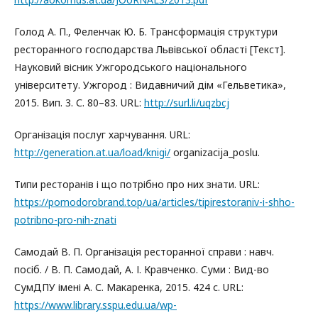
Голод А. П., Феленчак Ю. Б. Трансформація структури
ресторанного господарства Львівської області [Текст].
Науковий вісник Ужгородського національного
університету. Ужгород : Видавничий дім «Гельветика»,
2015. Вип. 3. С. 80–83. URL:
http://surl.li/uqzbcj
Організація послуг харчування. URL:
http://generation.at.ua/load/knigi/
organizacija_poslu.
Типи ресторанів і що потрібно про них знати. URL:
https://pomodorobrand.top/ua/articles/tipirestoraniv-i-shho-
potribno-pro-nih-znati
Самодай В. П. Організація ресторанної справи : навч.
посіб. / В. П. Самодай, А. І. Кравченко. Суми : Вид-во
СумДПУ імені А. С. Макаренка, 2015. 424 с. URL:
https://www.library.sspu.edu.ua/wp-