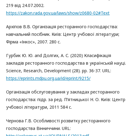
219 від 24.07.2002.
https://zakon.rada.gov.ua/laws/show/z0680-02#Text
Архіпов В.В. Організація ресторанного господарства:
навчальний посібник. Київ: Центр учбової літератури;
Фірма «Інкос», 2007. 280 с.
Гурбик Ю. Ю. and Долгих, А. С. (2020) Класифікація
закладів ресторанного господарства в українській науці.
Science, Research, Development (28). pp. 36-37. URL:
https://eprints.mdpu.org.ua/id/eprint/9215/
Організація обслуговування у закладах ресторанного
господарства: підр. за ред. П’ятницької Н. О. Київ: Центр
учбової літератури, 2011 584 с.
Чернова Г.В. Особливості розвитку ресторанного
господарства Вінниччини. URL:
http://aokornus.at.ua/JOURNALS/2013.pdf