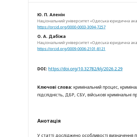
Ю. П. Аленін
Національний університет «Одеська юридична ак
https://orcid.org/0000-0003-3094-7257
О. А. Дабіжа
Національний університет «Одеська юридична ак
https://orcid.org/0009-0006-2101-8121
DOI:
https://doi.org/10.32782/klj/2026.2.29
Ключові слова:
кримінальний процес, кримін
підслідність, ДБР, СБУ, військові кримінальні
Анотація
У статті досліджено особливості визначення п