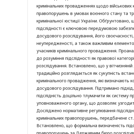
кримінальних провадженнях щодо військових 
правопорушень в умовах воєнного стану та т
кримінальної юстиції України. Обґрунтовано,
підслідності є ключовою передумовою забезп
досудового розслідування, його своєчасності,
неупередженості, а також важливим елементо
учасників кримінального провадження. Проана
до розуміння підслідності як правової катего
розслідування. Встановлено, що у вітчизняній 
традиційно розглядається як сукупність вста
кримінального провадження, які визначають 
досудового розслідування. Підтримано підхід,
підслідність доцільно тлумачити як систему п
уповноваженого органу, що дозволяє узгодити 
Досліджено нормативне регулювання підслідно
кримінальних правопорушень, передбачене ст.
Встановлено, що формальна визначеність підс
правопорушень за Державним бюро розслідув