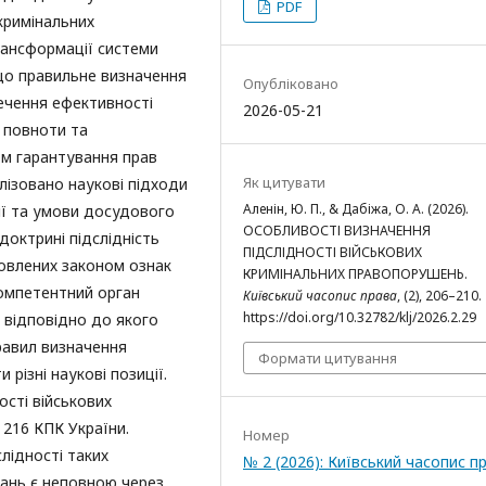
PDF
кримінальних
рансформації системи
 що правильне визначення
Опубліковано
ечення ефективності
2026-05-21
 повноти та
м гарантування прав
Як цитувати
лізовано наукові підходи
Аленін, Ю. П., & Дабіжа, О. А. (2026).
рії та умови досудового
ОСОБЛИВОСТІ ВИЗНАЧЕННЯ
доктрині підслідність
ПІДСЛІДНОСТІ ВІЙСЬКОВИХ
новлених законом ознак
КРИМІНАЛЬНИХ ПРАВОПОРУШЕНЬ.
компетентний орган
Київський часопис права
, (2), 206–210.
https://doi.org/10.32782/klj/2026.2.29
 відповідно до якого
равил визначення
Формати цитування
різні наукові позиції.
сті військових
 216 КПК України.
Номер
лідності таких
№ 2 (2026): Київський часопис п
ань є неповною через