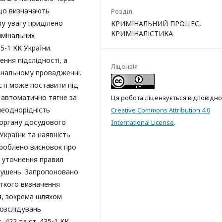
 що визначають
Розділ
у увагу приділено
КРИМІНАЛЬНИЙ ПРОЦЕС,
КРИМІНАЛІСТИКА
имінальних
5-1 КК України.
ння підслідності, а
Ліцензія
мінальному провадженні.
ті може поставити під
 автоматично тягне за
Ця робота ліцензується відповідно
неоднорідність
Creative Commons Attribution 4.0
 органу досудового
International License
.
України та наявність
Зроблено висновок про
а уточнення правил
орушень. Запропоновано
іткого визначення
я, зокрема шляхом
озслідувань
 422 та ст. 435-1 КК