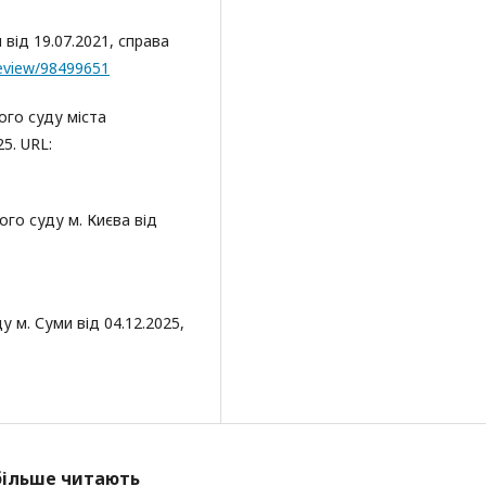
від 19.07.2021, справа
/Review/98499651
ого суду міста
5. URL:
го суду м. Києва від
 м. Суми від 04.12.2025,
йбільше читають