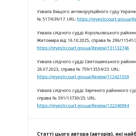
Ухвала Вищого антикорупційного суду України 
№ 517/639/17. URL:
https://reyestr.court.gov.ua
Ухвала слідчого судді Корольовського районн
Житомира від 16.10.2025, справа № 296/11541/2
https://reyestr.court.gov.ua/Review/131132746
Ухвала слідчого судді Святошинського районно
26.07.2023, справа № 759/13554/23. URL:
https://reyestr.court.gov.ua/Review/112421559
Ухвала слідчого судді Зарічного районного суду
справа № 591/13730/25. URL:
https://reyestr.court.gov.ua/Review/132340994
Статті цього автора (авторів), які на