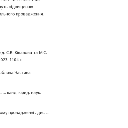
имуть підвищенню
нального провадження.
д. С.В. Ківалова та М.С.
23. 1104 с.
облива Частина:
. … канд. юрид. наук:
ному провадженні : дис. …