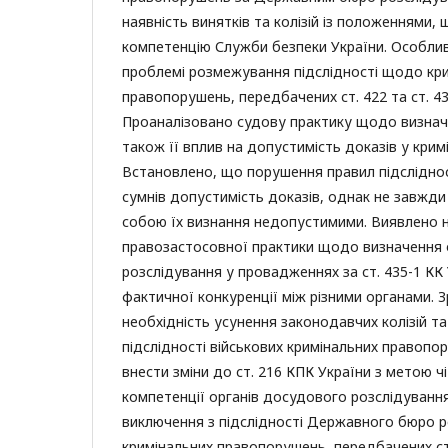
наявність винятків та колізій із положеннями,
компетенцію Служби безпеки України. Особлив
проблемі розмежування підслідності щодо кр
правопорушень, передбачених ст. 422 та ст. 43
Проаналізовано судову практику щодо визначе
також її вплив на допустимість доказів у кри
Встановлено, що порушення правил підсліднос
сумнів допустимість доказів, однак не завжди
собою їх визнання недопустимими. Виявлено 
правозастосовної практики щодо визначення
розслідування у провадженнях за ст. 435-1 КК 
фактичної конкуренції між різними органами. 
необхідність усунення законодавчих колізій т
підслідності військових кримінальних правоп
внести зміни до ст. 216 КПК України з метою ч
компетенції органів досудового розслідуванн
виключення з підслідності Державного бюро р
кримінальних правопорушень, передбачених ст.