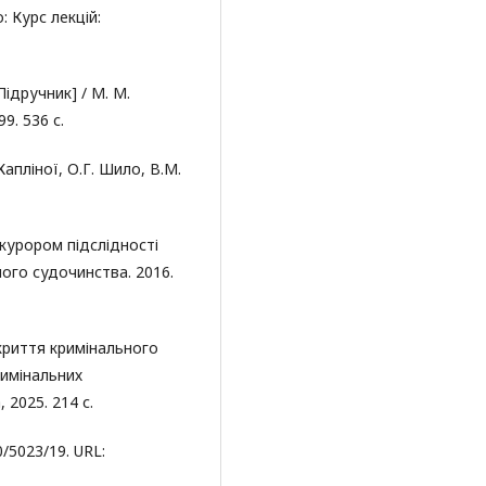
 Курс лекцій:
ідручник] / М. М.
99. 536 с.
Капліної, О.Г. Шило, В.М.
курором підслідності
ого судочинства. 2016.
криття кримінального
римінальних
 2025. 214 с.
/5023/19. URL: