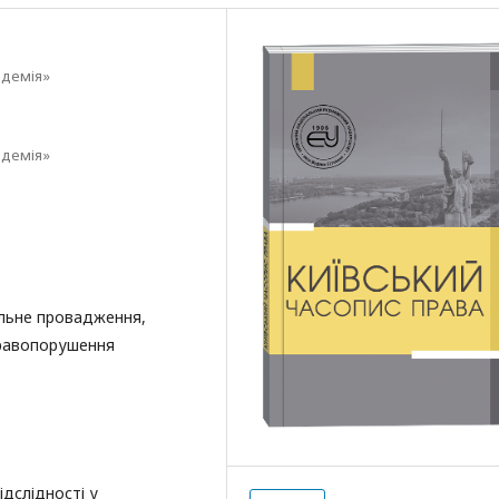
адемія»
адемія»
альне провадження,
 правопорушення
ідслідності у