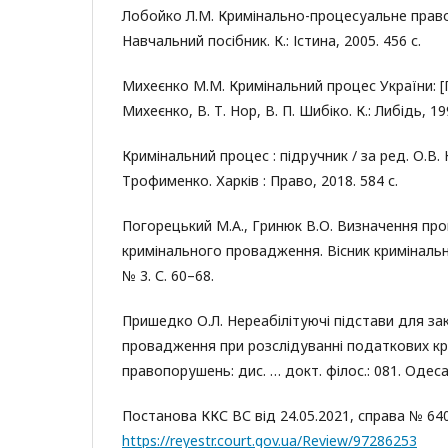
Лобойко Л.М. Кримінально-процесуальне право:
Навчальний посібник. К.: Істина, 2005. 456 с.
Михеєнко М.М. Кримінальний процес України: [П
Михеєнко, В. Т. Нор, В. П. Шибіко. К.: Либідь, 19
Кримінальний процес : підручник / за ред. О.В. 
Трофименко. Харків : Право, 2018. 584 с.
Погорецький М.А., Гринюк В.О. Визначення про
кримінального провадження. Вісник кримінальн
№ 3. С. 60–68.
Пришедко О.Л. Нереабілітуючі підстави для за
провадження при розслідуванні податкових к
правопорушень: дис. … докт. філос.: 081. Одеса,
Постанова ККС ВС від 24.05.2021, справа № 640
https://reyestr.court.gov.ua/Review/97286253