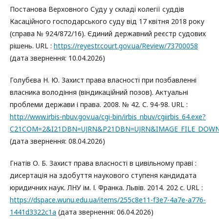
Постанова Верховного Суду у складі колегії суддів
Касаційного господарського суду від 17 квітня 2018 року
(справа № 924/872/16). Єдиний державний реєстр судових
рішень. URL :
https://reyestr.court.gov.ua/Review/73700058
(дата звернення: 10.04.2026)
Голубєва Н. Ю. Захист права власності при позбавленні
власника володіння (віндикаційний позов). Актуальні
проблеми держави і права. 2008. № 42. С. 94-98. URL :
http://www.irbis-nbuv.gov.ua/cgi-bin/irbis_nbuv/cgiirbis_64.exe?
C21COM=2&I21DBN=UJRN&P21DBN=UJRN&IMAGE_FILE_DOWNLOA
(дата звернення: 08.04.2026)
Гнатів О. Б. Захист права власності в цивільному праві :
дисертація на здобуття наукового ступеня кандидата
юридичних наук. ЛНУ ім. І. Франка. Львів. 2014. 202 с. URL :
https://dspace.wunu.edu.ua/items/255c8e11-f3e7-4a7e-a776-
1441d3322c1a
(дата звернення: 06.04.2026)