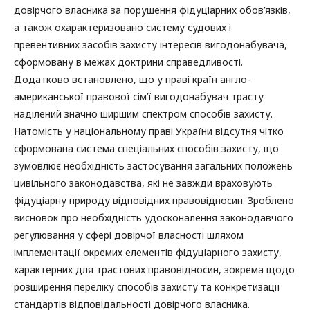
довірчого власника за порушення фідуціарних обов’язків,
а також охарактеризовано систему судових і
превентивних засобів захисту інтересів вигодонабувача,
сформовану в межах доктрини справедливості.
Додатково встановлено, що у праві країн англо-
американської правової сім’ї вигодонабувач трасту
наділений значно ширшим спектром способів захисту.
Натомість у національному праві України відсутня чітко
сформована система спеціальних способів захисту, що
зумовлює необхідність застосування загальних положень
цивільного законодавства, які не завжди враховують
фідуціарну природу відповідних правовідносин. Зроблено
висновок про необхідність удосконалення законодавчого
регулювання у сфері довірчої власності шляхом
імплементації окремих елементів фідуціарного захисту,
характерних для трастових правовідносин, зокрема щодо
розширення переліку способів захисту та конкретизації
стандартів відповідальності довірчого власника.