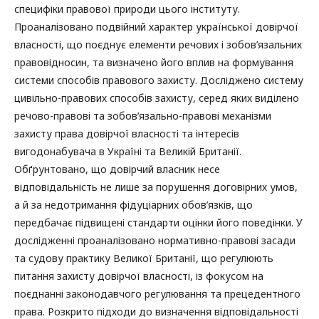
специфіки правової природи цього інституту.
Проаналізовано подвійний характер української довірчої
власності, що поєднує елементи речових і зобов’язальних
правовідносин, та визначено його вплив на формування
системи способів правового захисту. Досліджено систему
цивільно-правових способів захисту, серед яких виділено
речово-правові та зобов’язально-правові механізми
захисту права довірчої власності та інтересів
вигодонабувача в Україні та Великій Британії.
Обґрунтовано, що довірчий власник несе
відповідальність не лише за порушення договірних умов,
а й за недотримання фідуціарних обов’язків, що
передбачає підвищені стандарти оцінки його поведінки. У
дослідженні проаналізовано нормативно-правові засади
та судову практику Великої Британії, що регулюють
питання захисту довірчої власності, із фокусом на
поєднанні законодавчого регулювання та прецедентного
права. Розкрито підходи до визначення відповідальності