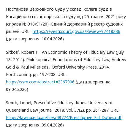
Постанова Верховного Суду у складі колегії суддів
Касаційного господарського суду від 25 травня 2021 року
(справа № 910/91/20). Єдиний державний реєстр судових
рішень. URL :
https://reyestr.court.gov.ua/Review/97418236
(дата звернення: 10.04.2026)
Sitkoff, Robert H., An Economic Theory of Fiduciary Law (July
18, 2014). Philosophical Foundations of Fiduciary Law, Andrew
Gold & Paul Miller eds., Oxford University Press, 2014,
Forthcoming. pp. 197-208. URL :
https://ssrn.com/abstract=2367006
(дата звернення:
09.04.2026)
Smith, Lionel, Prescriptive fiduciary duties. University of
Queensland Law Journal. 2018. Vol. 37(2). pp. 261-287. URL :
https://law.uq.edu.au/files/48724/Prescriptive_Fid_Duties.pdf
(дата звернення: 09.04.2026)