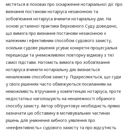
містяться в позовах про оскарження нотаріальної дії: про
визнання постанови нотаріуса незаконною та
зобов’язання нотаріуса вчинити нотаріальну дію. На
основі усталеної практики Верховного Суду доведено,
що вимога про визнання постанови незаконною є
належним і ефективним способом судового захисту,
оскільки судове рішення усуває конкретні процесуальні
перешкоди та унеможливлює повторну відмову з тієї
самої підстави. Натомість вимога про зобов’язання
нотаріуса вчинити нотаріальну дію визнається
неналежним способом захисту. Підкреслюється, що суди
у своїх рішеннях часто обмежуються посиланням на
неможливість втручання у компетенцію нотаріуса, проте
недостатньо наголошують на неналежності обраного
способу захисту. Автор обґрунтовує необхідність прямо
зазначати цю обставину в мотивувальних частинах
рішень для уникнення хибного уявлення про
«неефективність» судового захисту та про відсутність