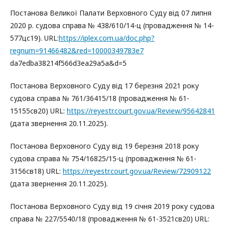
Постанова Великої Палати Верховного Суду від 07 липня
2020 р. судова справа № 438/610/14-ц (провадження № 14-
577цс19). URL:
https://iplex.com.ua/doc.php?
regnum=91466482&red=10000349783e7
da7edba38214f566d3ea29a5a&d=5
Постанова Верховного Суду від 17 березня 2021 року
судова справа № 761/36415/18 (провадження № 61-
15155св20) URL:
https://reyestr.court.gov.ua/Review/95642841
(дата звернення 20.11.2025).
Постанова Верховного Суду від 19 березня 2018 року
судова справа № 754/16825/15-ц (провадження № 61-
3156св18) URL:
https://reyestr.court.gov.ua/Review/72909122
(дата звернення 20.11.2025).
Постанова Верховного Суду від 19 січня 2019 року судова
справа № 227/5540/18 (провадження № 61-3521св20) URL: