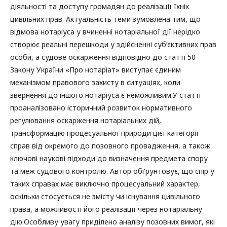
діяльності та доступу громадян до реалізації їхніх
цивільних прав. Актуальність теми зумовлена тим, що
відмова нотаріуса у вчиненні нотаріальної дії нерідко
створює реальні перешкоди у здійсненні суб’єктивних прав
особи, а судове оскарження відповідно до статті 50
Закону України «Про нотаріат» виступає єдиним
механізмом правового захисту в ситуаціях, коли
звернення до іншого нотаріуса є неможливим.У статті
проаналізовано історичний розвиток нормативного
регулювання оскарження нотаріальних дій,
трансформацію процесуальної природи цієї категорії
справ від окремого до позовного провадження, а також
ключові наукові підходи до визначення предмета спору
та меж судового контролю. Автор обґрунтовує, що спір у
таких справах має виключно процесуальний характер,
оскільки стосується не змісту чи існування цивільного
права, а можливості його реалізації через нотаріальну
дію.Особливу увагу приділено аналізу позовних вимог, які