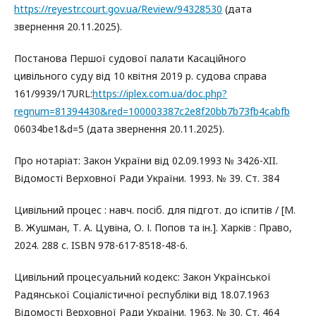
https://reyestr.court.gov.ua/Review/94328530
(дата
звернення 20.11.2025).
Постанова Першої судової палати Касаційного
цивільного суду від 10 квітня 2019 р. судова справа
161/9939/17URL:
https://iplex.com.ua/doc.php?
regnum=81394430&red=100003387c2e8f20bb7b73fb4cabfb
06034be1&d=5 (дата звернення 20.11.2025).
Про нотаріат: Закон України від 02.09.1993 № 3426-XII.
Відомості Верховної Ради України. 1993. № 39. Ст. 384
Цивільний процес : навч. посіб. для підгот. до іспитів / [М.
В. Жушман, Т. А. Цувіна, О. І. Попов та ін.]. Харків : Право,
2024. 288 с. ISBN 978-617-8518-48-6.
Цивільний процесуальний кодекс: Закон Української
Радянської Соціалістичної республіки від 18.07.1963
Відомості Верховної Ради України. 1963. № 30. Ст. 464