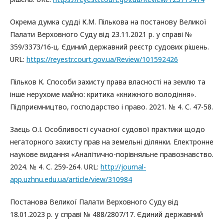
Окрема думка судді К.М. Пількова на постанову Великої
Палати Верховного Суду від 23.11.2021 р. у справі №
359/3373/16-ц. Єдиний державний реєстр судових рішень.
URL:
https://reyestr.court.gov.ua/Review/101592426
Пільков К. Способи захисту права власності на землю та
інше нерухоме майно: критика «книжного володіння».
Підприємництво, господарство і право. 2021. № 4. С. 47-58.
Заєць О.І. Особливості сучасної судової практики щодо
негаторного захисту прав на земельні ділянки. Електронне
наукове видання «Аналітично-порівняльне правознавство.
2024. № 4. С. 259-264. URL:
http://journal-
app.uzhnu.edu.ua/article/view/310984
Постанова Великої Палати Верховного Суду від
18.01.2023 р. у справі № 488/2807/17. Єдиний державний