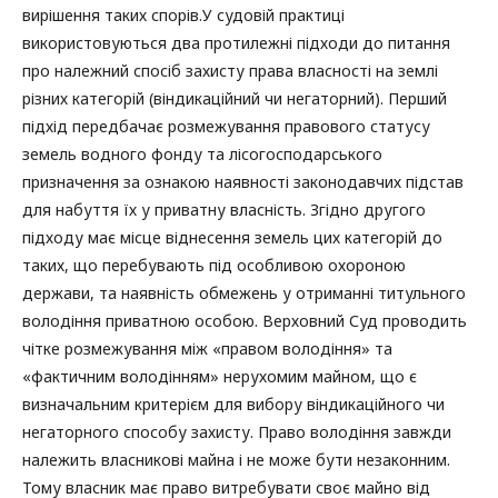
вирішення таких спорів.У судовій практиці
використовуються два протилежні підходи до питання
про належний спосіб захисту права власності на землі
різних категорій (віндикаційний чи негаторний). Перший
підхід передбачає розмежування правового статусу
земель водного фонду та лісогосподарського
призначення за ознакою наявності законодавчих підстав
для набуття їх у приватну власність. Згідно другого
підходу має місце віднесення земель цих категорій до
таких, що перебувають під особливою охороною
держави, та наявність обмежень у отриманні титульного
володіння приватною особою. Верховний Суд проводить
чітке розмежування між «правом володіння» та
«фактичним володінням» нерухомим майном, що є
визначальним критерієм для вибору віндикаційного чи
негаторного способу захисту. Право володіння завжди
належить власникові майна і не може бути незаконним.
Тому власник має право витребувати своє майно від