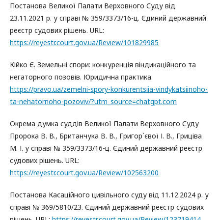
Постанова Великої Палати Верховного Суду від
23.11.2021 р. у справі № 359/3373/16-ц. Єдиний державний
реєстр судових рішень. URL:
https://reyestr.court.gov.ua/Review/101829985
Кійко Є. Земельні спори: конкуренція віндикаційного та
негаторного позовів. Юридична практика.
https://pravo.ua/zemelni-spory-konkurentsiia-vindykatsiinoho-
ta-nehatornoho-pozoviv/?utm_source=chatgpt.com
Окрема думка суддів Великої Палати Верховного Суду
Пророка В. В., Британчука В. В., Григор`євої І. В., Гриціва
М. І. у справі № 359/3373/16-ц. Єдиний державний реєстр
судових рішень. URL:
https://reyestr.court.gov.ua/Review/102563200
Постанова Касаційного цивільного суду від 11.12.2024 р. у
справі № 369/5810/23. Єдиний державний реєстр судових
рішень. URL:
https://reyestr.court.gov.ua/Review/123719414