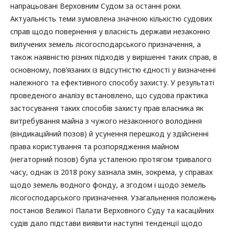
напрацьовані Верховним Судом за останні роки.
Актуальність теми зумовлена значною кількістю судових
справ щодо повернення у власність держави незаконно
вилучених земель лісогосподарського призначення, а
також наявністю різних підходів у вирішенні таких справ, в
основному, пов’язаних із відсутністю єдності у визначенні
належного та ефективного способу захисту. У результаті
проведеного аналізу встановлено, що судова практика
застосування таких способів захисту прав власника як
витребування майна з чужого незаконного володіння
(віндикаційний позов) й усунення перешкод у здійсненні
права користування та розпорядження майном
(негаторний позов) була усталеною протягом тривалого
часу, однак із 2018 року зазнала змін, зокрема, у справах
щодо земель водного фонду, а згодом і щодо земель
лісогосподарського призначення. Узагальнення положень
постанов Великої Палати Верховного Суду та касаційних
судів дало підстави виявити наступні тенденції щодо