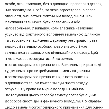
особи, яка незаконно, без відповідної правової підстави,
ним заволоділа. Особа, за якою зареєстровано право
власності, визнається фактичним володільцем. Цей
фактичний стан може бути правомірним або
неправомірним. У випадку, коли власника незаконно
усунуто від фактичного володіння земельною ділянкою
та стосовно неї здійснено державну реєстрацію права
власності за іншою особою, право власності має
захищатися за допомогою віндикаційного позову. Цей
підхід має застосовуватися й до земель
лісогосподарського призначення.Важливим при розгляді
судом вимог про витребування земельної ділянки
лісогосподарського призначення, є встановлення
відповідності трьом критеріям сумісності заходу
втручання у право на мирне володіння майном.
Застосування цього способу захисту потребує оцінки
добросовісності дій її фактичного володільця. У справах
щодо земель лісогосподарського призначення для оцінки