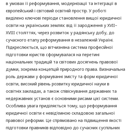
в умовах її реформування, модернізації та інтеграції в
європейський і світовий освітній простір. У роботі
виділено ключові періоди становлення вищої юридичної
освіти на українських землях: від її зародження у XVII–
XVIII століттях, через розвиток у радянську добу, до
сучасного етапу реформування в незалежній Україні.
Підкреслюється, що вітчизняна система професійної
підготовки юристів сформувалася на перетині
національних традицій та світових досягнень правової
думки, зокрема концепцій природного права. Визначальна
роль держави у формуванні змісту та форм юридичної
освіти, високий рівень розвитку юридичної науки в
освітніх закладах, а також співіснування державних та
недержавних установ є основними рисами цієї системи.
Особлива увага приділяється тому, що реформування
юридичної освіти є невід’ємною складовою загальної
правової реформи. Це спрямовано на підвищення якості
підготовки правників відповідно до сучасних суспільних