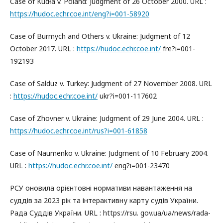
Case of Kudła v. Poland: Judgment of 26 October 2000. URL :
https://hudoc.echr.coe.int/eng?i=001-58920
Case of Burmych and Others v. Ukraine: Judgment of 12
October 2017. URL :
https://hudoc.echr.coe.int/
fre?i=001-
192193
Case of Salduz v. Turkey: Judgment of 27 November 2008. URL
:
https://hudoc.echr.coe.int/
ukr?i=001-117602
Case of Zhovner v. Ukraine: Judgment of 29 June 2004. URL :
https://hudoc.echr.coe.int/rus?i=001-61858
Case of Naumenko v. Ukraine: Judgment of 10 February 2004.
URL :
https://hudoc.echr.coe.int/
eng?i=001-23470
РСУ оновила орієнтовні нормативи навантаження на
суддів за 2023 рік та інтерактивну карту судів України.
Рада Суддів України. URL : https://rsu. gov.ua/ua/news/rada-