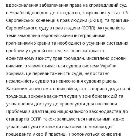
вдосконалення забезпечення права на справедливий суд
в Україні відповідно до стандартів, закріплених у статті 6
Європейської конвенції з прав людини (ЄКПЛ), та практики
Європейського суду з прав людини (ЄСПЛ). Актуальність
теми зумовлена європейськими інтеграційними
прагненнями України та необхідністю усунення системних
проблем у судовій системі, які перешкоджають
ефективному захисту прав громадян. Висвітлено основні
виклики, з якими стикається судова система України.
Зокрема, це перевантаженість судів, недостатня
незалежність суддів та невиконання судових рішень.
Важливим аспектом є вплив війни, що створила додаткові
труднощі, зокрема закриття судів у зоні бойових дій та
ускладнення доступу до правосуддя для населення.
Проблеми з адаптацією національного законодавства до
стандартів ЄСПЛ також залишаються нагальними, адже
українські суди не завжди враховують міжнародні
прецеденти у своїй практиці. Пропонуються конкретні