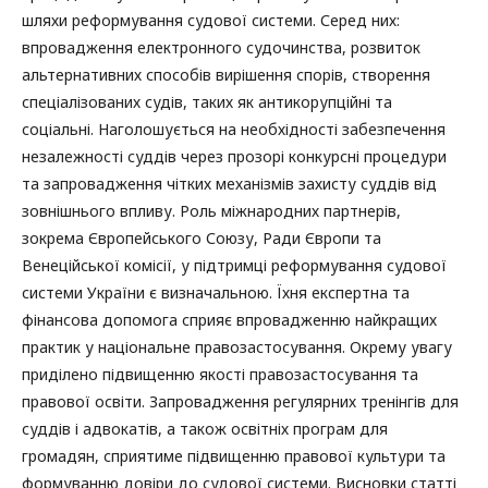
шляхи реформування судової системи. Серед них:
впровадження електронного судочинства, розвиток
альтернативних способів вирішення спорів, створення
спеціалізованих судів, таких як антикорупційні та
соціальні. Наголошується на необхідності забезпечення
незалежності суддів через прозорі конкурсні процедури
та запровадження чітких механізмів захисту суддів від
зовнішнього впливу. Роль міжнародних партнерів,
зокрема Європейського Союзу, Ради Європи та
Венеційської комісії, у підтримці реформування судової
системи України є визначальною. Їхня експертна та
фінансова допомога сприяє впровадженню найкращих
практик у національне правозастосування. Окрему увагу
приділено підвищенню якості правозастосування та
правової освіти. Запровадження регулярних тренінгів для
суддів і адвокатів, а також освітніх програм для
громадян, сприятиме підвищенню правової культури та
формуванню довіри до судової системи. Висновки статті