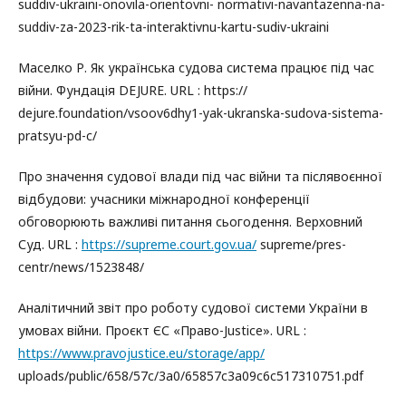
suddiv-ukraini-onovila-orientovni- normativi-navantazenna-na-
suddiv-za-2023-rik-ta-interaktivnu-kartu-sudiv-ukraini
Маселко Р. Як українська судова система працює під час
війни. Фундація DEJURE. URL : https://
dejure.foundation/vsoov6dhy1-yak-ukranska-sudova-sistema-
pratsyu-pd-c/
Про значення судової влади під час війни та післявоєнної
відбудови: учасники міжнародної конференції
обговорюють важливі питання сьогодення. Верховний
Суд. URL :
https://supreme.court.gov.ua/
supreme/pres-
centr/news/1523848/
Аналітичний звіт про роботу судової системи України в
умовах війни. Проєкт ЄС «Право-Justice». URL :
https://www.pravojustice.eu/storage/app/
uploads/public/658/57c/3a0/65857c3a09c6c517310751.pdf