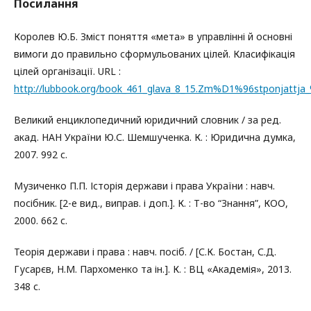
Посилання
Королев Ю.Б. Зміст поняття «мета» в управлінні й основні
вимоги до правильно сформульованих цілей. Класифікація
цілей організації. URL :
http://lubbook.org/book_461_glava_8_15.Zm%D1%96stponj
Великий енциклопедичний юридичний словник / за ред.
акад. НАН України Ю.С. Шемшученка. К. : Юридична думка,
2007. 992 с.
Музиченко П.П. Історія держави і права України : навч.
посібник. [2-е вид., виправ. і доп.]. К. : Т-во “Знання”, КОО,
2000. 662 с.
Теорія держави і права : навч. посіб. / [С.К. Бостан, С.Д.
Гусарєв, Н.М. Пархоменко та ін.]. К. : ВЦ «Академія», 2013.
348 с.