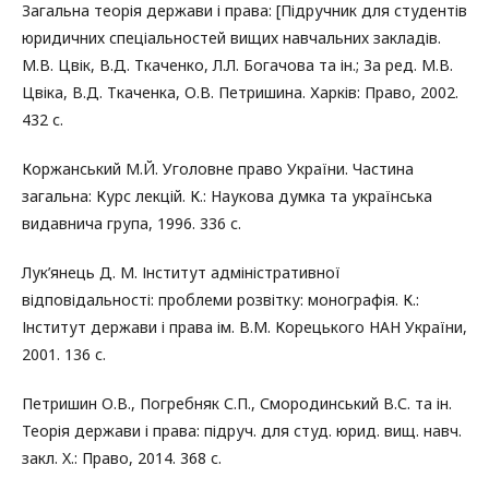
Загальна теорія держави і права: [Підручник для студентів
юридичних спеціальностей вищих навчальних закладів.
М.В. Цвік, В.Д. Ткаченко, Л.Л. Богачова та ін.; За ред. М.В.
Цвіка, В.Д. Ткаченка, О.В. Петришина. Харків: Право, 2002.
432 с.
Коржанський М.Й. Уголовне право України. Частина
загальна: Курс лекцій. К.: Наукова думка та українська
видавнича група, 1996. 336 с.
Лук’янець Д. М. Інститут адміністративної
відповідальності: проблеми розвітку: монографія. К.:
Інститут держави і права ім. В.М. Корецького НАН України,
2001. 136 с.
Петришин О.В., Погребняк С.П., Смородинський В.С. та ін.
Теорія держави і права: підруч. для студ. юрид. вищ. навч.
закл. X.: Право, 2014. 368 с.