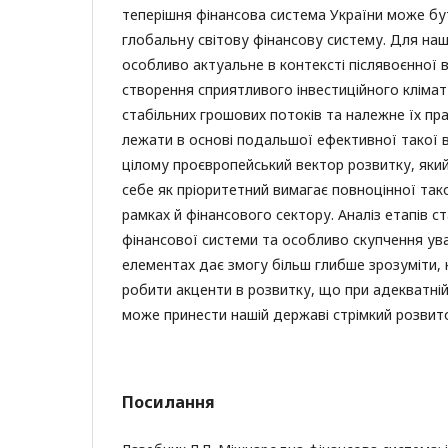
теперішня фінансова система України може бут
глобальну світову фінансову систему. Для наш
особливо актуальне в контексті післявоєнної 
створення сприятливого інвестиційного кліма
стабільних грошових потоків та належне їх п
лежати в основі подальшої ефективної такої в
цілому проєвропейський вектор розвитку, який
себе як пріоритетний вимагає повноцінної тако
рамках й фінансового сектору. Аналіз етапів с
фінансової системи та особливо скупчення ува
елементах дає змогу більш глибше зрозуміти,
робити акценти в розвитку, що при адекватній
може принести нашій державі стрімкий розвито
Посилання