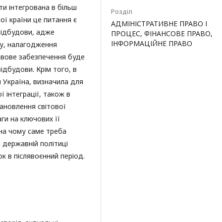
и інтегрована в більш
Розділ
ої країни це питання є
АДМІНІСТРАТИВНЕ ПРАВО І
відбудови, адже
ПРОЦЕС, ФІНАНСОВЕ ПРАВО,
ІНФОРМАЦІЙНЕ ПРАВО
ту, налагодження
равове забезпечення буде
ідбудови. Крім того, в
 Україна, визначила для
ї інтеграції, також в
тановлення світової
ги на ключових її
 на чому саме треба
 державній політиці
к в післявоєнний період.