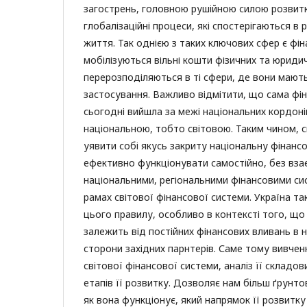
загострень, головною рушійною силою розви
глобалізаційні процеси, які спостерігаються в
життя. Так однією з таких ключових сфер є фін
мобілізуються вільні кошти фізичних та юридич
перерозподіляються в ті сфери, де вони мають
застосування. Важливо відмітити, що сама фі
сьогодні вийшла за межі національних кордоні
національною, тобто світовою. Таким чином, 
уявити собі якусь закриту національну фінанс
ефективно функціонувати самостійно, без взає
національними, регіональними фінансовими сис
рамах світової фінансової системи. Україна т
цього правилу, особливо в контексті того, що
залежить від постійних фінансових вливань в н
сторони західних парнтерів. Саме тому вивче
світової фінансової системи, аналіз її складо
етапів її розвитку. Дозволяє нам більш ґрунтов
як вона функціонує, який напрямок її розвитк