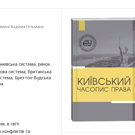
імені Вадима Гетьмана
анківська система, ринок
сова система, британська
истема, Бреттон-Вудська
а.
м, в світі
 конфліктів та