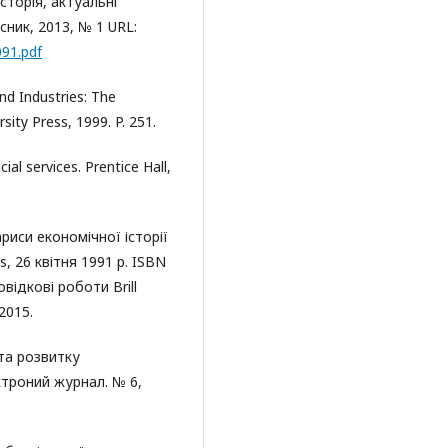
сторія, актуальні
сник, 2013, № 1 URL:
091.pdf
nd Industries: The
sity Press, 1999. P. 251.
ial services. Prentice Hall,
риси економічної історії
s, 26 квітня 1991 р. ISBN
відкові роботи Brill
 2015.
 та розвитку
ктроний журнал. № 6,