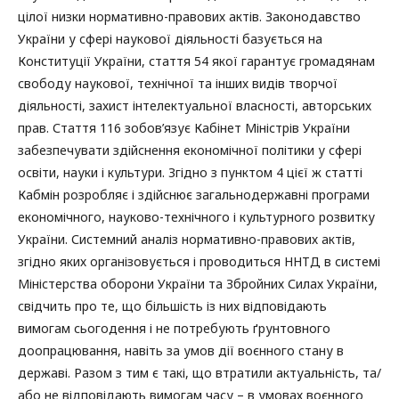
цілої низки нормативно-правових актів. Законодавство
України у сфері наукової діяльності базується на
Конституції України, стаття 54 якої гарантує громадянам
свободу наукової, технічної та інших видів творчої
діяльності, захист інтелектуальної власності, авторських
прав. Стаття 116 зобов’язує Кабінет Міністрів України
забезпечувати здійснення економічної політики у сфері
освіти, науки і культури. Згідно з пунктом 4 цієї ж статті
Кабмін розробляє і здійснює загальнодержавні програми
економічного, науково-технічного і культурного розвитку
України. Системний аналіз нормативно-правових актів,
згідно яких організовується і проводиться ННТД в системі
Міністерства оборони України та Збройних Силах України,
свідчить про те, що більшість із них відповідають
вимогам сьогодення і не потребують ґрунтовного
доопрацювання, навіть за умов дії воєнного стану в
державі. Разом з тим є такі, що втратили актуальність, та/
або не відповідають вимогам часу – в умовах воєнного