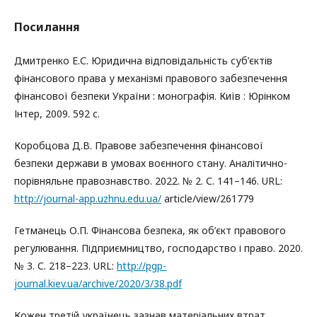
Посилання
Дмитренко Е.С. Юридична відповідальність суб’єктів
фінансового права у механізмі правового забезпечення
фінансової безпеки України : монографія. Київ : Юрінком
Інтер, 2009. 592 с.
Коробцова Д.В. Правове забезпечення фінансової
безпеки держави в умовах воєнного стану. Аналітично-
порівняльне правознавство. 2022. № 2. С. 141–146. URL:
http://journal-app.uzhnu.edu.ua/
article/view/261779
Гетманець О.П. Фінансова безпека, як об’єкт правового
регулювання. Підприємництво, господарство і право. 2020.
№ 3. С. 218–223. URL:
http://pgp-
journal.kiev.ua/archive/2020/3/38.pdf
Кожен третій українець зазнав матеріальних втрат