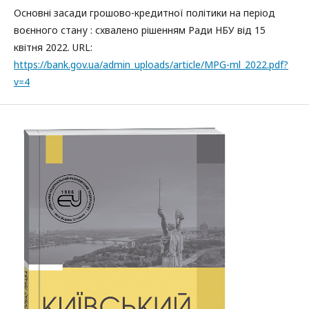
Основні засади грошово-кредитної політики на період
воєнного стану : схвалено рішенням Ради НБУ від 15
квітня 2022. URL:
https://bank.gov.ua/admin_uploads/article/MPG-ml_2022.pdf?
v=4