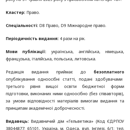
Кластер:
Право.
Спеціальності:
D8 Право, D9 Міжнародне право.
Періодичність видання:
4 рази на рік.
Мови публікації:
українська, англійська, німецька,
французька, італійська, польська, литовська.
Редакція видання приймає до
безоплатного
опублікування одноосібні статті, подані здобувачами
третього рівня вищої освіти бюджетної форми
підготовки, виконаних ними одноосібно (без співавторів),
за умови відповідності матеріалів вимогам видання та
принципам академічної доброчесності.
Видавець:
Видавничий дім «Гельветика» (Код ЄДРПОУ
38044877; 65101, Україна, м. Одеса, вул. Інглезі, 6/1; тел.