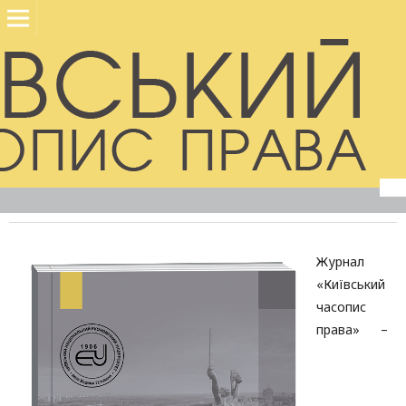
Журнал
«Київський
часопис
права» –