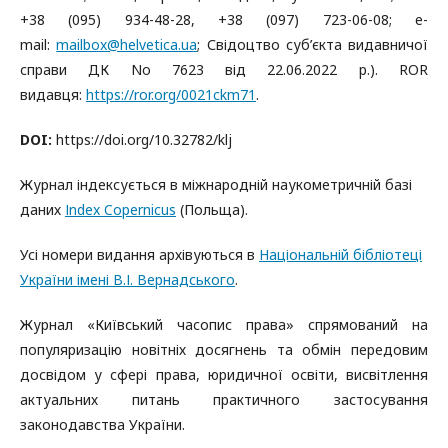
+38 (095) 934-48-28, +38 (097) 723-06-08; e-
mail:
mailbox@helvetica.ua
; Свідоцтво суб’єкта видавничої
справи ДК No 7623 від 22.06.2022 р.). ROR
видавця:
https://ror.org/0021ckm71
.
DOI:
https://doi.org/10.32782/klj
Журнал індексується в міжнародній наукометричній базі
даних
Іndex Copernicus
(Польща).
Усі номери видання архівуються в
Національній бібліотеці
України імені В.І. Вернадського
.
Журнал «Київський часопис права» спрямований на
популяризацію новітніх досягнень та обмін передовим
досвідом у сфері права, юридичної освіти, висвітлення
актуальних питань практичного застосування
законодавства України.