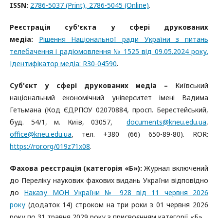
ISSN:
2786-5037 (Print), 2786-5045 (Online)
.
Реєстрація суб'єкта у сфері друкованих
медіа:
Рішення Національної ради України з питань
телебачення і радіомовлення № 1525 від 09.05.2024 року.
Ідентифікатор медіа: R30-04590
.
Суб'єкт у сфері друкованих медіа –
Київський
національний економічний університет імені Вадима
Гетьмана (Код ЄДРПОУ 02070884, просп. Берестейський,
буд. 54/1, м. Київ, 03057,
documents@kneu.edu.ua
,
office@kneu.edu.ua
, тел. +380 (66) 650-89-80). ROR:
https://ror.org/019z71x08
.
Фахова реєстрація (категорія «Б»):
Журнал включений
до Переліку наукових фахових видань України відповідно
до
Наказу МОН України № 928 від 11 червня 2026
року
(додаток 14) строком на три роки з 01 червня 2026
року по 31 травня 2029 року з присвоєнням категорії «Б».