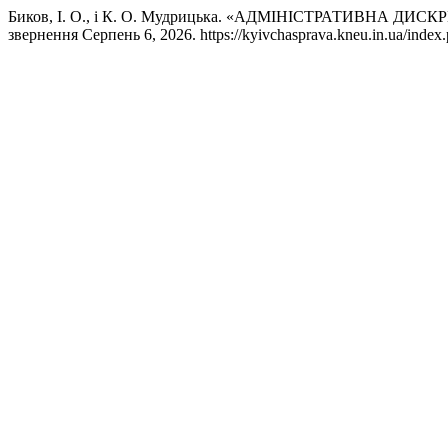
Биков, І. О., і К. О. Мудрицька. «АДМІНІСТРАТИВНА 
звернення Серпень 6, 2026. https://kyivchasprava.kneu.in.ua/index.