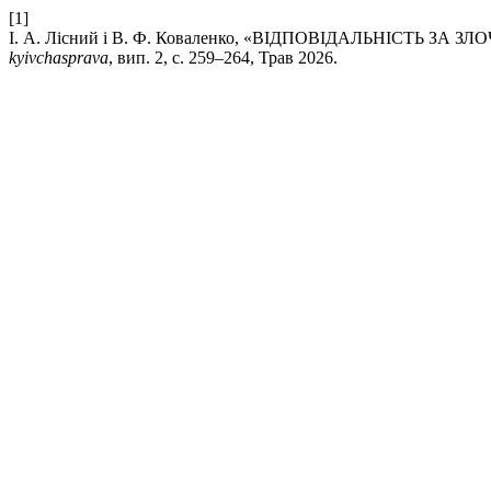
[1]
І. А. Лісний і В. Ф. Коваленко, «ВІДПОВІДАЛЬНІСТ
kyivchasprava
, вип. 2, с. 259–264, Трав 2026.