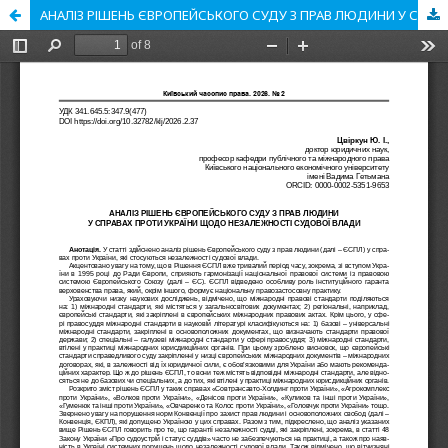
АНАЛІЗ РІШЕНЬ ЄВРОПЕЙСЬКОГО СУДУ З ПРАВ ЛЮДИНИ У СПРАВАХ ПРОТИ УКРАЇНИ ЩОДО НЕЗАЛЕЖНОСТІ СУДОВОЇ ВЛАДИ